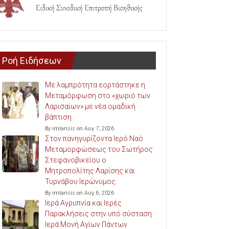
Ροή Ειδήσεων
Με λαμπρότητα εορτάστηκε η
Μεταμόρφωση στο «χωριό των
Λαρισαίων» με νέα ομαδική
βάπτιση.
By imlarisis on Αυγ 7, 2026
Στον πανηγυρίζοντα Ιερό Ναό
Μεταμορφώσεως του Σωτήρος
Στεφανοβικείου ο
Μητροπολίτης Λαρίσης και
Τυρνάβου Ιερώνυμος.
By imlarisis on Αυγ 6, 2026
Ιερά Αγρυπνία και Ιερές
Παρακλήσεις στην υπό σύσταση
Ιερά Μονή Αγίων Πάντων