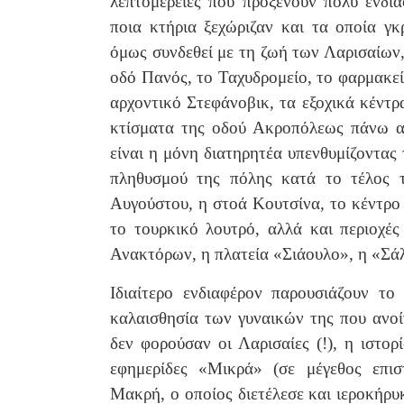
λεπτομέρειες που προξενούν πολύ ενδι
ποια κτήρια ξεχώριζαν και τα οποία γκ
όμως συνδεθεί με τη ζωή των Λαρισαίων
οδό Πανός, το Ταχυδρομείο, το φαρμακε
αρχοντικό Στεφάνοβικ, τα εξοχικά κέντ
κτίσματα της οδού Ακροπόλεως πάνω απ
είναι η μόνη διατηρητέα υπενθυμίζοντας
πληθυσμού της πόλης κατά το τέλος τ
Αυγούστου, η στοά Κουτσίνα, το κέντρο
το τουρκικό λουτρό, αλλά και περιοχέ
Ανακτόρων, η πλατεία «Σιάουλο», η «Σάλ
Ιδιαίτερο ενδιαφέρον παρουσιάζουν το
καλαισθησία των γυναικών της που ανοί
δεν φορούσαν οι Λαρισαίες (!), η ιστο
εφημερίδες «Μικρά» (σε μέγεθος επι
Μακρή, ο οποίος διετέλεσε και ιεροκήρυ