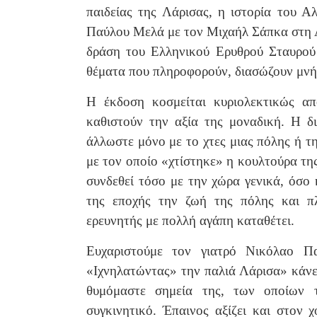
παιδείας της Λάρισας, η ιστορία του 
Παύλου Μελά με τον Μιχαήλ Σάπκα στη Λά
δράση του Ελληνικού Ερυθρού Σταυρού 
θέματα που πληροφορούν, διασώζουν μνήμ
Η έκδοση κοσμείται κυριολεκτικώς α
καθιστούν την αξία της μοναδική. Η δ
άλλωστε μόνο με το χτες μιας πόλης ή τη
με τον οποίο «χτίστηκε» η κουλτούρα τη
συνδεθεί τόσο με την χώρα γενικά, όσο 
της εποχής την ζωή της πόλης και π
ερευνητής με πολλή αγάπη καταθέτει.
Ευχαριστούμε τον γιατρό Νικόλαο Π
«Ιχνηλατώντας» την παλιά Λάρισα» κάνε
θυμόμαστε σημεία της, των οποίων τ
συγκινητικό. Έπαινος αξίζει και στον 