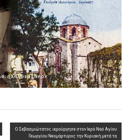
Ο Σεβασμιώτατος ιερούργησε στον Ιερό Ναό Αγίου
Γεωργίου Νεομάρτυρος την Κυριακή μετά τα