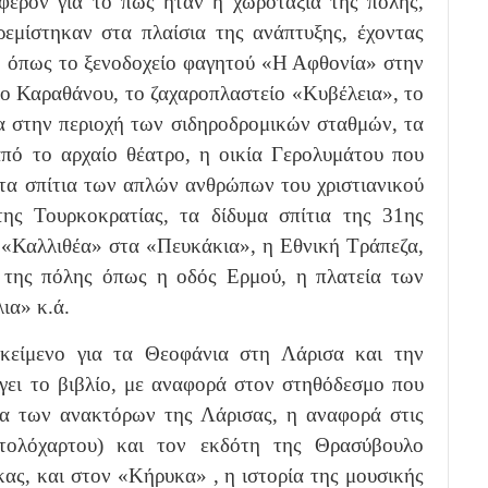
αφέρον για το πώς ήταν η χωροταξία της πόλης,
ρεμίστηκαν στα πλαίσια της ανάπτυξης, έχοντας
, όπως το ξενοδοχείο φαγητού «Η Αφθονία» στην
ίο Καραθάνου, το ζαχαροπλαστείο «Κυβέλεια», το
ρα στην περιοχή των σιδηροδρομικών σταθμών, τα
ό το αρχαίο θέατρο, η οικία Γερολυμάτου που
 τα σπίτια των απλών ανθρώπων του χριστιανικού
ης Τουρκοκρατίας, τα δίδυμα σπίτια της 31ης
 «Καλλιθέα» στα «Πευκάκια», η Εθνική Τράπεζα,
ς της πόλης όπως η οδός Ερμού, η πλατεία των
ια» κ.ά.
 κείμενο για τα Θεοφάνια στη Λάρισα και την
γει το βιβλίο, με αναφορά στον στηθόδεσμο που
ρία των ανακτόρων της Λάρισας, η αναφορά στις
στολόχαρτου) και τον εκδότη της Θρασύβουλο
κας, και στον «Κήρυκα» , η ιστορία της μουσικής