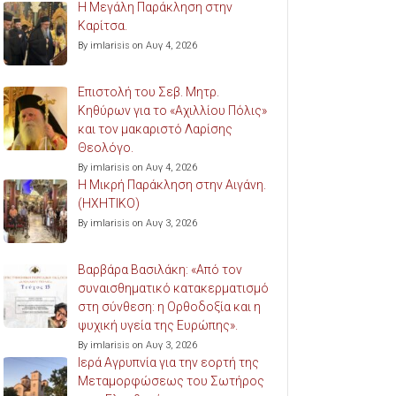
Η Μεγάλη Παράκληση στην
Καρίτσα.
By imlarisis on Αυγ 4, 2026
Επιστολή του Σεβ. Μητρ.
Κηθύρων για το «Αχιλλίου Πόλις»
και τον μακαριστό Λαρίσης
Θεολόγο.
By imlarisis on Αυγ 4, 2026
Η Μικρή Παράκληση στην Αιγάνη.
(ΗΧΗΤΙΚΟ)
By imlarisis on Αυγ 3, 2026
Βαρβάρα Βασιλάκη: «Από τον
συναισθηματικό κατακερματισμό
στη σύνθεση: η Ορθοδοξία και η
ψυχική υγεία της Ευρώπης».
By imlarisis on Αυγ 3, 2026
Ιερά Αγρυπνία για την εορτή της
Μεταμορφώσεως του Σωτήρος