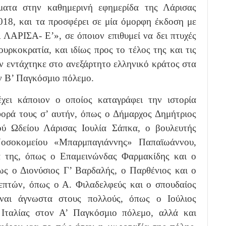
ματα στην καθημερινή εφημερίδα της Λάρισας
8, και τα προσφέρει σε μία όμορφη έκδοση με
ΙΣΑ- Ε’», σε όποιον επιθυμεί να δει πτυχές
υρκοκρατία, και ιδίως προς το τέλος της και τις
αν εντάχτηκε στο ανεξάρτητο ελληνικό κράτος στα
ον Β’ Παγκόσμιο πόλεμο.
χει κάποιον ο οποίος καταγράφει την ιστορία
ορά τους σ’ αυτήν, όπως ο Δήμαρχος Δημήτριος
ού Ωδείου Λάρισας Ιουλία Σάπκα, ο βουλευτής
οσοκομείου «Μπαρμπαγιάννης» Παπαϊωάννου,
 της, όπως ο Επαμεινώνδας Φαρμακίδης και ο
ς ο Διονύσιος Γ’ Βαρδαλής, ο Παρθένιος και ο
επτών, όπως ο Α. Φιλαδελφεύς και ο σπουδαίος
ναι άγνωστα στους πολλούς, όπως ο Ιούλιος
 Ιταλίας στον Α’ Παγκόσμιο πόλεμο, αλλά και