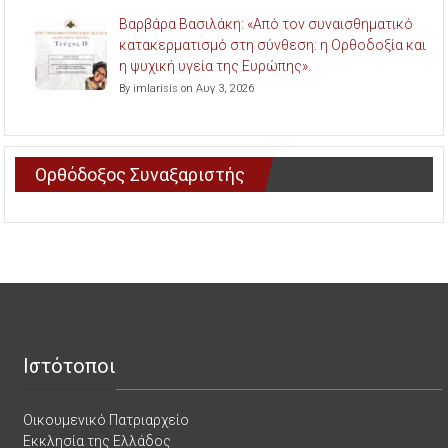
Βαρβάρα Βασιλάκη: «Από τον συναισθηματικό
κατακερματισμό στη σύνθεση: η Ορθοδοξία και
η ψυχική υγεία της Ευρώπης».
By imlarisis on Αυγ 3, 2026
Ορθόδοξος Συναξαριστής
Ιστότοποι
Οικουμενικό Πατριαρχείο
Εκκλησία της Ελλάδος