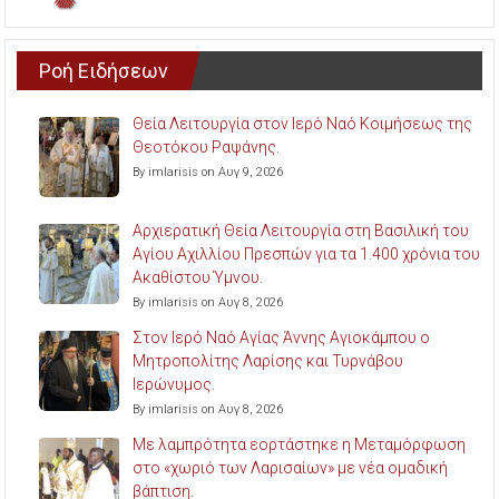
Ροή Ειδήσεων
Θεία Λειτουργία στον Ιερό Ναό Κοιμήσεως της
Θεοτόκου Ραψάνης.
By imlarisis on Αυγ 9, 2026
Αρχιερατική Θεία Λειτουργία στη Βασιλική του
Αγίου Αχιλλίου Πρεσπών για τα 1.400 χρόνια του
Ακαθίστου Ύμνου.
By imlarisis on Αυγ 8, 2026
Στον Ιερό Ναό Αγίας Άννης Αγιοκάμπου ο
Μητροπολίτης Λαρίσης και Τυρνάβου
Ιερώνυμος.
By imlarisis on Αυγ 8, 2026
Με λαμπρότητα εορτάστηκε η Μεταμόρφωση
στο «χωριό των Λαρισαίων» με νέα ομαδική
βάπτιση.