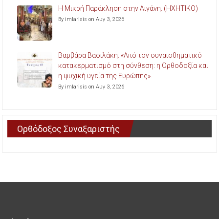
Η Μικρή Παράκληση στην Αιγάνη. (ΗΧΗΤΙΚΟ)
By imlarisis on Αυγ 3, 2026
Βαρβάρα Βασιλάκη: «Από τον συναισθηματικό
κατακερματισμό στη σύνθεση: η Ορθοδοξία και
η ψυχική υγεία της Ευρώπης».
By imlarisis on Αυγ 3, 2026
Ορθόδοξος Συναξαριστής