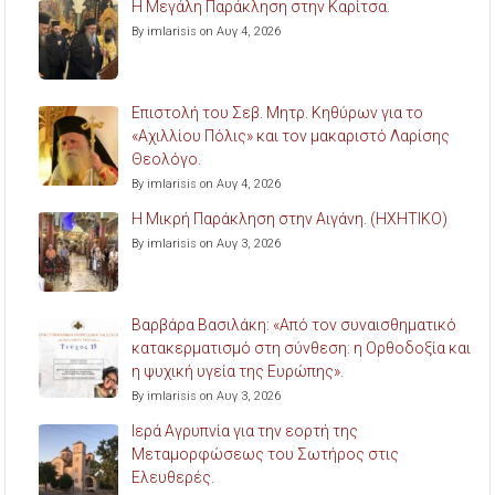
Η Μεγάλη Παράκληση στην Καρίτσα.
By imlarisis on Αυγ 4, 2026
Επιστολή του Σεβ. Μητρ. Κηθύρων για το
«Αχιλλίου Πόλις» και τον μακαριστό Λαρίσης
Θεολόγο.
By imlarisis on Αυγ 4, 2026
Η Μικρή Παράκληση στην Αιγάνη. (ΗΧΗΤΙΚΟ)
By imlarisis on Αυγ 3, 2026
Βαρβάρα Βασιλάκη: «Από τον συναισθηματικό
κατακερματισμό στη σύνθεση: η Ορθοδοξία και
η ψυχική υγεία της Ευρώπης».
By imlarisis on Αυγ 3, 2026
Ιερά Αγρυπνία για την εορτή της
Μεταμορφώσεως του Σωτήρος στις
Ελευθερές.