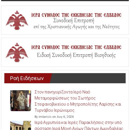
Ροή Ειδήσεων
Στον πανηγυρίζοντα Ιερό Ναό
Μεταμορφώσεως του Σωτήρος
Στεφανοβικείου ο Μητροπολίτης Λαρίσης και
Τυρνάβου Ιερώνυμος.
By imlarisis on Αυγ 6, 2026
Ιερά Αγρυπνία και Ιερές Παρακλήσεις στην υπό
σύσταση Ιερά Μονή Αγίων Πάντων Αμυγδαλέας.