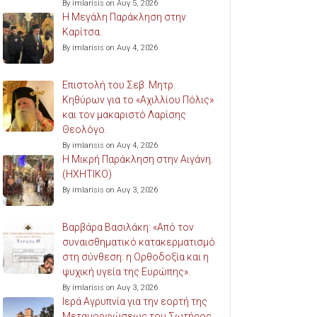
By imlarisis on Αυγ 5, 2026
Η Μεγάλη Παράκληση στην
Καρίτσα.
By imlarisis on Αυγ 4, 2026
Επιστολή του Σεβ. Μητρ.
Κηθύρων για το «Αχιλλίου Πόλις»
και τον μακαριστό Λαρίσης
Θεολόγο.
By imlarisis on Αυγ 4, 2026
Η Μικρή Παράκληση στην Αιγάνη.
(ΗΧΗΤΙΚΟ)
By imlarisis on Αυγ 3, 2026
Βαρβάρα Βασιλάκη: «Από τον
συναισθηματικό κατακερματισμό
στη σύνθεση: η Ορθοδοξία και η
ψυχική υγεία της Ευρώπης».
By imlarisis on Αυγ 3, 2026
Ιερά Αγρυπνία για την εορτή της
Μεταμορφώσεως του Σωτήρος