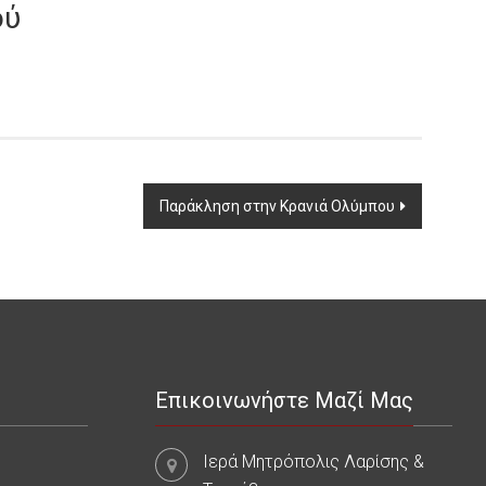
ού
Παράκληση στην Κρανιά Ολύμπου
Επικοινωνήστε Μαζί Μας
Ιερά Μητρόπολις Λαρίσης &