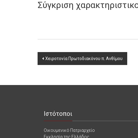
Σύγκριση χαρακτηριστικ
Post
Χειροτονία Πρωτοδιακόνου π. Ανθίμου
navigation
Ιστότοποι
Οικουμενικό Πατριαρχείο
Εκκλησία της Ελλάδος