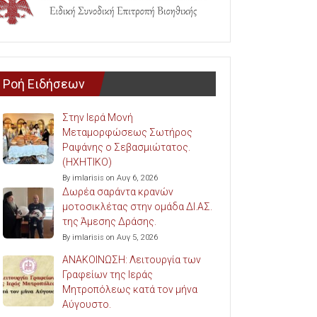
Ροή Ειδήσεων
Στην Ιερά Μονή
Μεταμορφώσεως Σωτήρος
Ραψάνης ο Σεβασμιώτατος.
(ΗΧΗΤΙΚΟ)
By imlarisis on Αυγ 6, 2026
Δωρέα σαράντα κρανών
μοτοσικλέτας στην ομάδα ΔΙ.ΑΣ.
της Άμεσης Δράσης.
By imlarisis on Αυγ 5, 2026
ΑΝΑΚΟΙΝΩΣΗ: Λειτουργία των
Γραφείων της Ιεράς
Μητροπόλεως κατά τον μήνα
Αύγουστο.