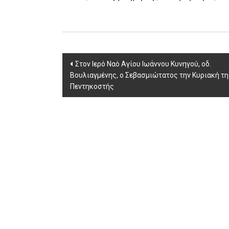
Post
Στον Ιερό Ναό Αγίου Ιωάννου Κυνηγού, οδ.
Βουλιαγμένης, ο Σεβασμιώτατος την Κυριακή τη
navigation
Πεντηκοστής