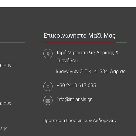
Επικοινωνήστε Μαζί Μας
Ιερά Μητρόπολις Λαρίσης &
Τυρνάβου
αρίσης
Ιωαννίνων 3, Τ.Κ. 41334, Λάρισα
+30.2410.617.685
info@imlarisis.gr
άρισας
Προστασία Προσωπικών Δεδομένων
υλης