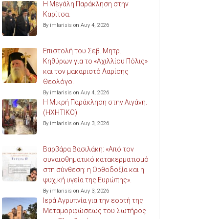
Η Μεγάλη Παράκληση στην
Καρίτσα.
By imlarisis on Αυγ 4, 2026
Επιστολή του Σεβ. Μητρ.
Κηθύρων για το «Αχιλλίου Πόλις»
και τον μακαριστό Λαρίσης
Θεολόγο.
By imlarisis on Αυγ 4, 2026
Η Μικρή Παράκληση στην Αιγάνη.
(ΗΧΗΤΙΚΟ)
By imlarisis on Αυγ 3, 2026
Βαρβάρα Βασιλάκη: «Από τον
συναισθηματικό κατακερματισμό
στη σύνθεση: η Ορθοδοξία και η
ψυχική υγεία της Ευρώπης».
By imlarisis on Αυγ 3, 2026
Ιερά Αγρυπνία για την εορτή της
Μεταμορφώσεως του Σωτήρος