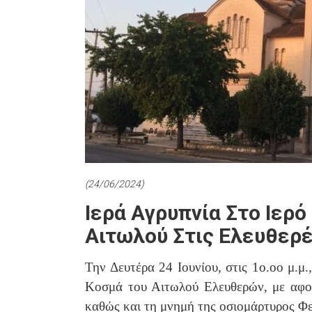
(24/06/2024)
Ιερά Αγρυπνία Στο Ιερό
Αιτωλού Στις Ελευθερ
Την Δευτέρα 24 Ιουνίου, στις 1ο.οο μ.μ.
Κοσμά του Αιτωλού Ελευθερών, με αφορ
καθώς και τη μνημή της οσιομάρτυρος Φ