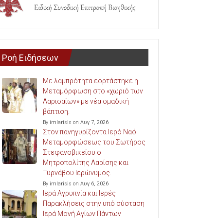
Ροή Ειδήσεων
Με λαμπρότητα εορτάστηκε η
Μεταμόρφωση στο «χωριό των
Λαρισαίων» με νέα ομαδική
βάπτιση.
By imlarisis on Αυγ 7, 2026
Στον πανηγυρίζοντα Ιερό Ναό
Μεταμορφώσεως του Σωτήρος
Στεφανοβικείου ο
Μητροπολίτης Λαρίσης και
Τυρνάβου Ιερώνυμος.
By imlarisis on Αυγ 6, 2026
Ιερά Αγρυπνία και Ιερές
Παρακλήσεις στην υπό σύσταση
Ιερά Μονή Αγίων Πάντων