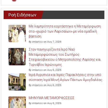
Ροή Ειδήσεων
Με λαμπρότητα εορτάστηκε η Μεταμόρφωση
στο «χωριό των Λαρισαίων» με νέα ομαδική
βάπτιση.
By imlarisis on Αυγ 7, 2026
Στον πανηγυρίζοντα Ιερό Ναό
Μεταμορφώσεως του Σωτήρος
Στεφανοβικείου ο Μητροπολίτης Λαρίσης και
Τυρνάβου Ιερώνυμος.
By imlarisis on Αυγ 6, 2026
Ιερά Αγρυπνία και Ιερές Παρακλήσεις στην υπό
σύσταση Ιερά Μονή Αγίων Πάντων Αμυγδαλέας.
By imlarisis on Αυγ 6, 2026
ΜΗΝΥΜΑ ΜΕΤΑΜΟΡΦΩΣΕΩΣ
By imlarisis on Αυγ 6, 2026