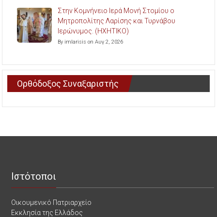
Στην Κομνήνειο Ιερά Μονή Στομίου ο
Μητροπολίτης Λαρίσης και Τυρνάβου
Ιερώνυμος. (ΗΧΗΤΙΚΟ)
By imlarisis on Αυγ 2, 2026
Ορθόδοξος Συναξαριστής
Ιστότοποι
Οικουμενικό Πατριαρχείο
Εκκλησία της Ελλάδος