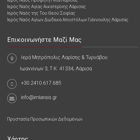
Ιερός Ναός Προφήτη Ηλία Λάρισας
Ιερός Ναός Αγίας Αικατερίνης Λάρισας
Ιερός Ναός της Του Θεού Σοφίας
Ιερός Ναός Αγίων Δώδεκα Αποστόλων Γιάννουλης Λάρισας
Επικοινωνήστε Μαζί Μας
Ιερά Μητρόπολις Λαρίσης & Τυρνάβου
Ιωαννίνων 3, Τ.Κ. 41334, Λάρισα
+30.2410.617.685
info@imlarisis.gr
Προστασία Προσωπικών Δεδομένων
Χάρτης