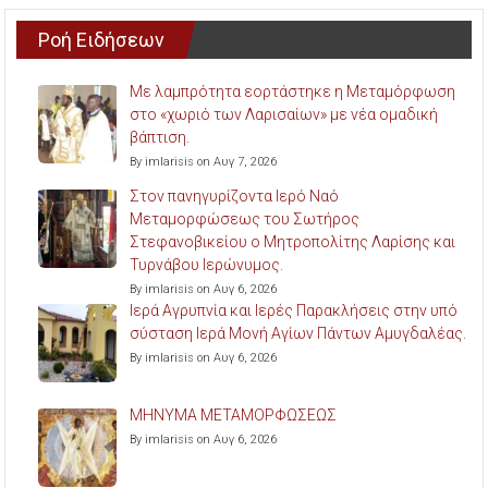
Ροή Ειδήσεων
Με λαμπρότητα εορτάστηκε η Μεταμόρφωση
στο «χωριό των Λαρισαίων» με νέα ομαδική
βάπτιση.
By imlarisis on Αυγ 7, 2026
Στον πανηγυρίζοντα Ιερό Ναό
Μεταμορφώσεως του Σωτήρος
Στεφανοβικείου ο Μητροπολίτης Λαρίσης και
Τυρνάβου Ιερώνυμος.
By imlarisis on Αυγ 6, 2026
Ιερά Αγρυπνία και Ιερές Παρακλήσεις στην υπό
σύσταση Ιερά Μονή Αγίων Πάντων Αμυγδαλέας.
By imlarisis on Αυγ 6, 2026
ΜΗΝΥΜΑ ΜΕΤΑΜΟΡΦΩΣΕΩΣ
By imlarisis on Αυγ 6, 2026