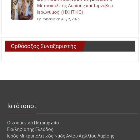
Μητροπολίτης Λαρίσης και Τυρνάβου
Ιερώνυμος. (ΗΧΗΤΙΚΟ)
By imlarisis on Αυγ 2, 2026
Ορθόδοξος Συναξαριστής
Ιστότοποι
Οικουμενικό Πατριαρχείο
Εκκλησία της Ελλάδος
Ιερός Μητροπολιτικός Ναός Αγίου Αχιλλίου Λαρίσης