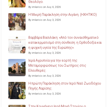
Θεολόγο.
By imlarisis on Αυγ 4, 2026
Η Μικρή Παράκληση στην Αιγάνη. (ΗΧΗΤΙΚΟ)
By imlarisis on Αυγ 3, 2026
Βαρβάρα Βασιλάκη: «Από τον συναισθηματικό
κατακερματισμό στη σύνθεση: η Ορθοδοξία και
η ψυχική υγεία της Ευρώπης».
By imlarisis on Αυγ 3, 2026
Ιερά Αγρυπνία για την εορτή της
Μεταμορφώσεως του Σωτήρος στις
Ελευθερές.
By imlarisis on Αυγ 3, 2026
Η πρώτη Παράκληση στον Ιερό Ναό Ζωοδόχου
Πηγής Λαρίσης.
By imlarisis on Αυγ 3, 2026
Στην Κομνήνειο Ιερά Μονή Στομίου ο