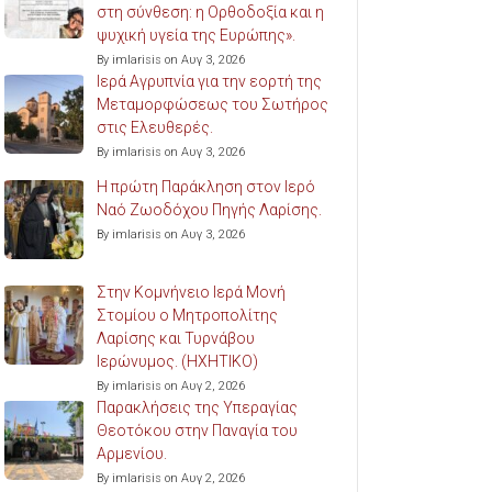
στη σύνθεση: η Ορθοδοξία και η
ψυχική υγεία της Ευρώπης».
By imlarisis on Αυγ 3, 2026
Ιερά Αγρυπνία για την εορτή της
Μεταμορφώσεως του Σωτήρος
στις Ελευθερές.
By imlarisis on Αυγ 3, 2026
Η πρώτη Παράκληση στον Ιερό
Ναό Ζωοδόχου Πηγής Λαρίσης.
By imlarisis on Αυγ 3, 2026
Στην Κομνήνειο Ιερά Μονή
Στομίου ο Μητροπολίτης
Λαρίσης και Τυρνάβου
Ιερώνυμος. (ΗΧΗΤΙΚΟ)
By imlarisis on Αυγ 2, 2026
Παρακλήσεις της Υπεραγίας
Θεοτόκου στην Παναγία του
Αρμενίου.
By imlarisis on Αυγ 2, 2026