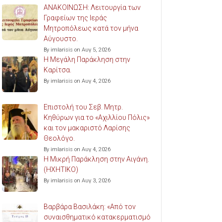
ΑΝΑΚΟΙΝΩΣΗ: Λειτουργία των
Γραφείων της Ιεράς
Μητροπόλεως κατά τον μήνα
Αύγουστο.
By imlarisis on Αυγ 5, 2026
Η Μεγάλη Παράκληση στην
Καρίτσα.
By imlarisis on Αυγ 4, 2026
Επιστολή του Σεβ. Μητρ.
Κηθύρων για το «Αχιλλίου Πόλις»
και τον μακαριστό Λαρίσης
Θεολόγο.
By imlarisis on Αυγ 4, 2026
Η Μικρή Παράκληση στην Αιγάνη.
(ΗΧΗΤΙΚΟ)
By imlarisis on Αυγ 3, 2026
Βαρβάρα Βασιλάκη: «Από τον
συναισθηματικό κατακερματισμό