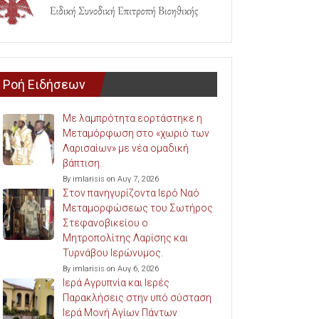
Ροή Ειδήσεων
Με λαμπρότητα εορτάστηκε η
Μεταμόρφωση στο «χωριό των
Λαρισαίων» με νέα ομαδική
βάπτιση.
By imlarisis on Αυγ 7, 2026
Στον πανηγυρίζοντα Ιερό Ναό
Μεταμορφώσεως του Σωτήρος
Στεφανοβικείου ο
Μητροπολίτης Λαρίσης και
Τυρνάβου Ιερώνυμος.
By imlarisis on Αυγ 6, 2026
Ιερά Αγρυπνία και Ιερές
Παρακλήσεις στην υπό σύσταση
Ιερά Μονή Αγίων Πάντων