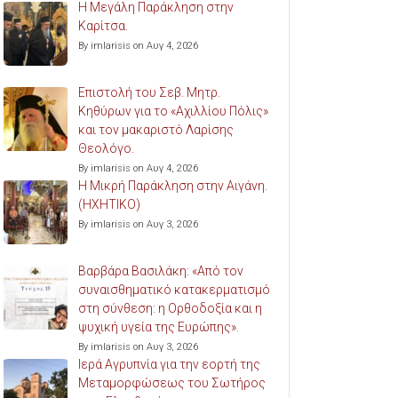
Η Μεγάλη Παράκληση στην
Καρίτσα.
By imlarisis on Αυγ 4, 2026
Επιστολή του Σεβ. Μητρ.
Κηθύρων για το «Αχιλλίου Πόλις»
και τον μακαριστό Λαρίσης
Θεολόγο.
By imlarisis on Αυγ 4, 2026
Η Μικρή Παράκληση στην Αιγάνη.
(ΗΧΗΤΙΚΟ)
By imlarisis on Αυγ 3, 2026
Βαρβάρα Βασιλάκη: «Από τον
συναισθηματικό κατακερματισμό
στη σύνθεση: η Ορθοδοξία και η
ψυχική υγεία της Ευρώπης».
By imlarisis on Αυγ 3, 2026
Ιερά Αγρυπνία για την εορτή της
Μεταμορφώσεως του Σωτήρος