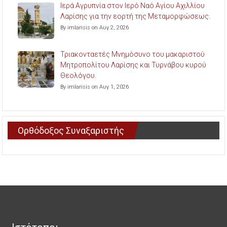
Ιερά Αγρυπνία στον Ιερό Ναό Αγίου Αχιλλίου
Λαρίσης για την εορτή της Μεταμορφώσεως.
By imlarisis on Αυγ 2, 2026
Τριακονταετές Μνημόσυνο του μακαριστού
Μητροπολίτου Λαρίσης και Τυρνάβου κυρού
Θεολόγου.
By imlarisis on Αυγ 1, 2026
Ορθόδοξος Συναξαριστής