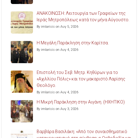
ΑΝΑΚΟΙΝΩΣΗ: Λειτουργία των Γραφείων της
Ιεράς Μητροπόλεως κατά τον μήνα Αύγουστο.
By imlarisis on Αυγ 5, 2026
Η Μεγάλη Παράκληση στην Καρίτσα.
By imlarisis on Αυγ 4, 2026
Επιστολή του Σεβ. Μητρ. Κηθύρων για το
«Αχιλλίου Πόλις» και τον μακαριστό Λαρίσης
Θεολόγο.
By imlarisis on Αυγ 4, 2026
Η Μικρή Παράκληση στην Αιγάνη. (ΗΧΗΤΙΚΟ)
By imlarisis on Αυγ 3, 2026
Βαρβάρα Βασιλάκη: «Από τον συναισθηματικό
κατακερματισμό στη σύνθεση: η Ορθοδοξία και