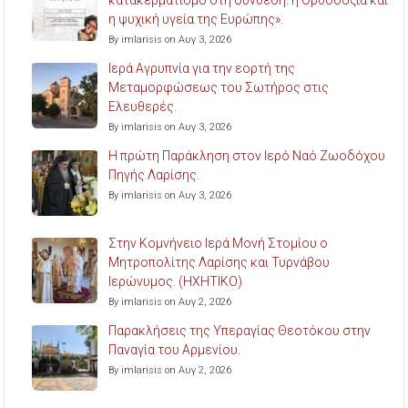
η ψυχική υγεία της Ευρώπης».
By imlarisis on Αυγ 3, 2026
Ιερά Αγρυπνία για την εορτή της
Μεταμορφώσεως του Σωτήρος στις
Ελευθερές.
By imlarisis on Αυγ 3, 2026
Η πρώτη Παράκληση στον Ιερό Ναό Ζωοδόχου
Πηγής Λαρίσης.
By imlarisis on Αυγ 3, 2026
Στην Κομνήνειο Ιερά Μονή Στομίου ο
Μητροπολίτης Λαρίσης και Τυρνάβου
Ιερώνυμος. (ΗΧΗΤΙΚΟ)
By imlarisis on Αυγ 2, 2026
Παρακλήσεις της Υπεραγίας Θεοτόκου στην
Παναγία του Αρμενίου.
By imlarisis on Αυγ 2, 2026