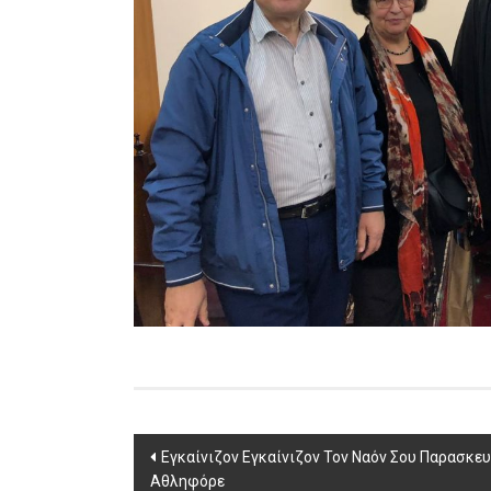
Post
Εγκαίνιζον Εγκαίνιζον Τον Ναόν Σου Παρασκε
Αθληφόρε