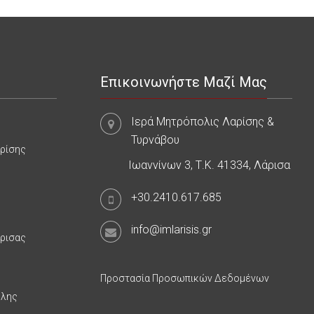
Επικοινωνήστε Μαζί Μας
Ιερά Μητρόπολις Λαρίσης &
Τυρνάβου
αρίσης
Ιωαννίνων 3, Τ.Κ. 41334, Λάρισα
+30.2410.617.685
info@imlarisis.gr
άρισας
Προστασία Προσωπικών Δεδομένων
υλης