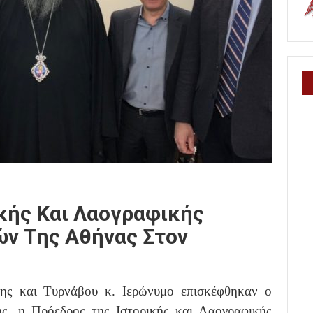
κής Και Λαογραφικής
ών Της Αθήνας Στον
ης και Τυρνάβου κ. Ιερώνυμο επισκέφθηκαν ο
, η Πρόεδρος της Ιστορικής και Λαογραφικής