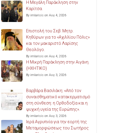
Η Μεγάλη Παράκληση στην
Καρίτσα.
By imlarisis on Αυγ 4, 2026
Επιστολή του Σεβ. Μητρ.
Κηθύρων για το «Αχιλλίου Πόλις»
και τον μακαριστό Λαρίσης
Θεολόγο.
By imlarisis on Αυγ 4, 2026
Η Μικρή Παράκληση στην Αιγάνη.
(ΗΧΗΤΙΚΟ)
By imlarisis on Αυγ 3, 2026
Βαρβάρα Βασιλάκη: «Από τον
συναισθηματικό κατακερματισμό
στη σύνθεση: η Ορθοδοξία και η
ψυχική υγεία της Ευρώπης».
By imlarisis on Αυγ 3, 2026
Ιερά Αγρυπνία για την εορτή της
Μεταμορφώσεως του Σωτήρος