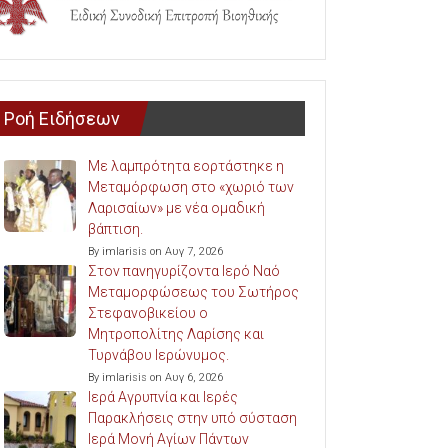
Ροή Ειδήσεων
Με λαμπρότητα εορτάστηκε η
Μεταμόρφωση στο «χωριό των
Λαρισαίων» με νέα ομαδική
βάπτιση.
By imlarisis on Αυγ 7, 2026
Στον πανηγυρίζοντα Ιερό Ναό
Μεταμορφώσεως του Σωτήρος
Στεφανοβικείου ο
Μητροπολίτης Λαρίσης και
Τυρνάβου Ιερώνυμος.
By imlarisis on Αυγ 6, 2026
Ιερά Αγρυπνία και Ιερές
Παρακλήσεις στην υπό σύσταση
Ιερά Μονή Αγίων Πάντων