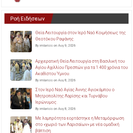
Ροή Ειδήσεων
Θεία Λειτουργία στον Ιερό Ναό Κοιμήσεως της
Θεοτόκου Ραψάνης.
By imlarisis on Αυγ 9, 2026
Αρχιερατική Θεία Λειτουργία στη Βασιλική του
Αγίου Αχιλλίου Πρεσπών για τα 1.400 χρόνια του
Ακαθίστου Ύμνου.
By imlarisis on Αυγ 8, 2026
Στον Ιερό Ναό Αγίας Άννης Αγιοκάμπου ο
Μητροπολίτης Λαρίσης και Τυρνάβου
Ιερώνυμος.
By imlarisis on Αυγ 8, 2026
Με λαμπρότητα εορτάστηκε η Μεταμόρφωση
στο «χωριό των Λαρισαίων» με νέα ομαδική
βάπτιση.