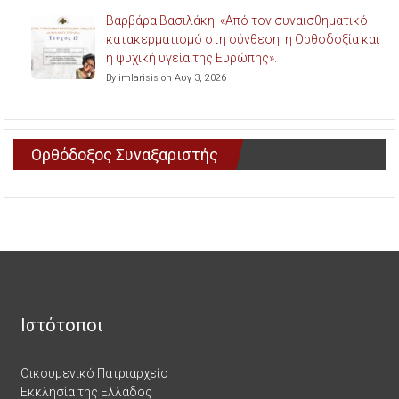
Βαρβάρα Βασιλάκη: «Από τον συναισθηματικό
κατακερματισμό στη σύνθεση: η Ορθοδοξία και
η ψυχική υγεία της Ευρώπης».
By imlarisis on Αυγ 3, 2026
Ορθόδοξος Συναξαριστής
Ιστότοποι
Οικουμενικό Πατριαρχείο
Εκκλησία της Ελλάδος