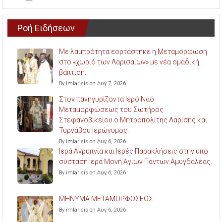
Ροή Ειδήσεων
Με λαμπρότητα εορτάστηκε η Μεταμόρφωση
στο «χωριό των Λαρισαίων» με νέα ομαδική
βάπτιση.
By imlarisis on Αυγ 7, 2026
Στον πανηγυρίζοντα Ιερό Ναό
Μεταμορφώσεως του Σωτήρος
Στεφανοβικείου ο Μητροπολίτης Λαρίσης και
Τυρνάβου Ιερώνυμος.
By imlarisis on Αυγ 6, 2026
Ιερά Αγρυπνία και Ιερές Παρακλήσεις στην υπό
σύσταση Ιερά Μονή Αγίων Πάντων Αμυγδαλέας.
By imlarisis on Αυγ 6, 2026
ΜΗΝΥΜΑ ΜΕΤΑΜΟΡΦΩΣΕΩΣ
By imlarisis on Αυγ 6, 2026