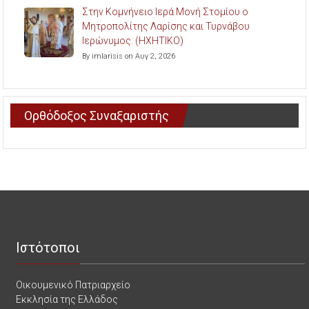
Στην Κομνήνειο Ιερά Μονή Στομίου ο
Μητροπολίτης Λαρίσης και Τυρνάβου
Ιερώνυμος. (ΗΧΗΤΙΚΟ)
By imlarisis on Αυγ 2, 2026
Ορθόδοξος Συναξαριστής
Ιστότοποι
Οικουμενικό Πατριαρχείο
Εκκλησία της Ελλάδος