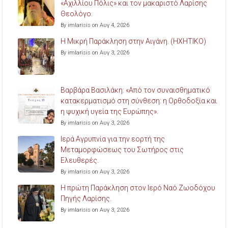
«Αχιλλίου Πόλις» και τον μακαριστό Λαρίσης
Θεολόγο.
By imlarisis on Αυγ 4, 2026
Η Μικρή Παράκληση στην Αιγάνη. (ΗΧΗΤΙΚΟ)
By imlarisis on Αυγ 3, 2026
Βαρβάρα Βασιλάκη: «Από τον συναισθηματικό
κατακερματισμό στη σύνθεση: η Ορθοδοξία και
η ψυχική υγεία της Ευρώπης».
By imlarisis on Αυγ 3, 2026
Ιερά Αγρυπνία για την εορτή της
Μεταμορφώσεως του Σωτήρος στις
Ελευθερές.
By imlarisis on Αυγ 3, 2026
Η πρώτη Παράκληση στον Ιερό Ναό Ζωοδόχου
Πηγής Λαρίσης.
By imlarisis on Αυγ 3, 2026