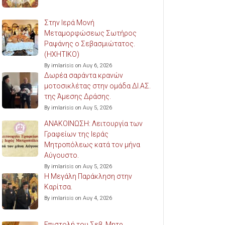
Στην Ιερά Μονή
Μεταμορφώσεως Σωτήρος
Ραψάνης ο Σεβασμιώτατος.
(ΗΧΗΤΙΚΟ)
By imlarisis on Αυγ 6, 2026
Δωρέα σαράντα κρανών
μοτοσικλέτας στην ομάδα ΔΙ.ΑΣ.
της Άμεσης Δράσης.
By imlarisis on Αυγ 5, 2026
ΑΝΑΚΟΙΝΩΣΗ: Λειτουργία των
Γραφείων της Ιεράς
Μητροπόλεως κατά τον μήνα
Αύγουστο.
By imlarisis on Αυγ 5, 2026
Η Μεγάλη Παράκληση στην
Καρίτσα.
By imlarisis on Αυγ 4, 2026
Επιστολή του Σεβ. Μητρ.