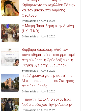
Κηθύρων για το «Αχιλλίου Πόλις»
και τον μακαριστό Λαρίσης
Θεολόγο.
By imlarisis on Αυγ 4, 2026
Η Μικρή Παράκληση στην Αιγάνη.
(ΗΧΗΤΙΚΟ)
By imlarisis on Αυγ 3, 2026
Βαρβάρα Βασιλάκη: «Από τον
συναισθηματικό κατακερματισμό
στη σύνθεση: η Ορθοδοξία και η
ψυχική υγεία της Ευρώπης».
By imlarisis on Αυγ 3, 2026
Ιερά Αγρυπνία για την εορτή της
Μεταμορφώσεως του Σωτήρος
στις Ελευθερές.
By imlarisis on Αυγ 3, 2026
Η πρώτη Παράκληση στον Ιερό
Ναό Ζωοδόχου Πηγής Λαρίσης.
By imlarisis on Αυγ 3, 2026