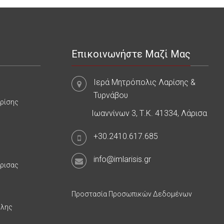
Επικοινωνήστε Μαζί Μας
Ιερά Μητρόπολις Λαρίσης &
Τυρνάβου
αρίσης
Ιωαννίνων 3, Τ.Κ. 41334, Λάρισα
+30.2410.617.685
info@imlarisis.gr
άρισας
Προστασία Προσωπικών Δεδομένων
υλης