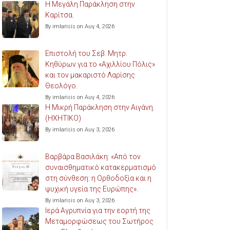
Η Μεγάλη Παράκληση στην
Καρίτσα.
By imlarisis on Αυγ 4, 2026
Επιστολή του Σεβ. Μητρ.
Κηθύρων για το «Αχιλλίου Πόλις»
και τον μακαριστό Λαρίσης
Θεολόγο.
By imlarisis on Αυγ 4, 2026
Η Μικρή Παράκληση στην Αιγάνη.
(ΗΧΗΤΙΚΟ)
By imlarisis on Αυγ 3, 2026
Βαρβάρα Βασιλάκη: «Από τον
συναισθηματικό κατακερματισμό
στη σύνθεση: η Ορθοδοξία και η
ψυχική υγεία της Ευρώπης».
By imlarisis on Αυγ 3, 2026
Ιερά Αγρυπνία για την εορτή της
Μεταμορφώσεως του Σωτήρος