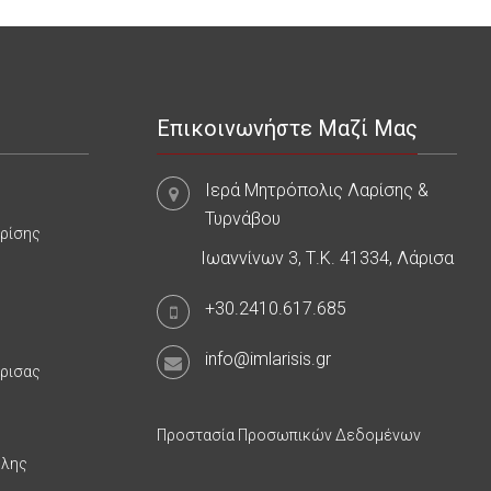
Επικοινωνήστε Μαζί Μας
Ιερά Μητρόπολις Λαρίσης &
Τυρνάβου
αρίσης
Ιωαννίνων 3, Τ.Κ. 41334, Λάρισα
+30.2410.617.685
info@imlarisis.gr
άρισας
Προστασία Προσωπικών Δεδομένων
υλης