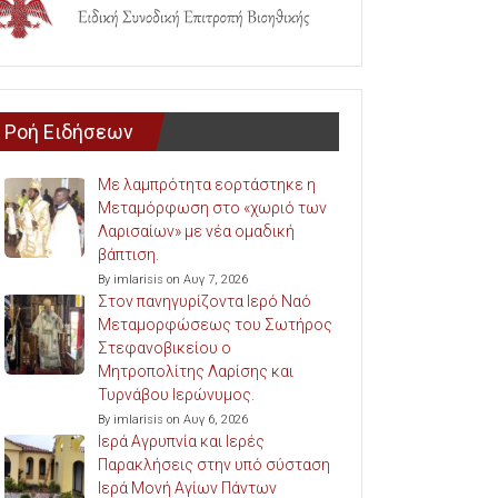
Ροή Ειδήσεων
Με λαμπρότητα εορτάστηκε η
Μεταμόρφωση στο «χωριό των
Λαρισαίων» με νέα ομαδική
βάπτιση.
By imlarisis on Αυγ 7, 2026
Στον πανηγυρίζοντα Ιερό Ναό
Μεταμορφώσεως του Σωτήρος
Στεφανοβικείου ο
Μητροπολίτης Λαρίσης και
Τυρνάβου Ιερώνυμος.
By imlarisis on Αυγ 6, 2026
Ιερά Αγρυπνία και Ιερές
Παρακλήσεις στην υπό σύσταση
Ιερά Μονή Αγίων Πάντων