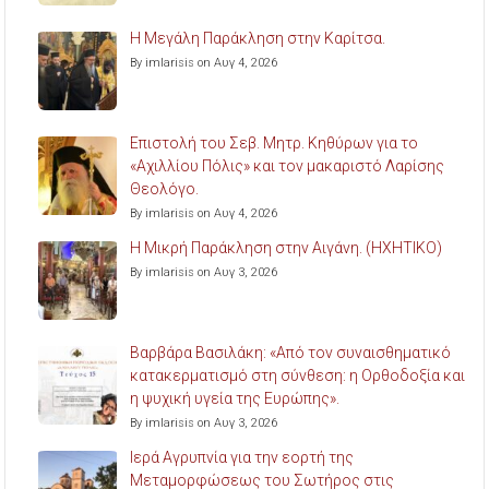
Η Μεγάλη Παράκληση στην Καρίτσα.
By imlarisis on Αυγ 4, 2026
Επιστολή του Σεβ. Μητρ. Κηθύρων για το
«Αχιλλίου Πόλις» και τον μακαριστό Λαρίσης
Θεολόγο.
By imlarisis on Αυγ 4, 2026
Η Μικρή Παράκληση στην Αιγάνη. (ΗΧΗΤΙΚΟ)
By imlarisis on Αυγ 3, 2026
Βαρβάρα Βασιλάκη: «Από τον συναισθηματικό
κατακερματισμό στη σύνθεση: η Ορθοδοξία και
η ψυχική υγεία της Ευρώπης».
By imlarisis on Αυγ 3, 2026
Ιερά Αγρυπνία για την εορτή της
Μεταμορφώσεως του Σωτήρος στις