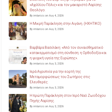
«Αχιλλίου Πόλις» και τον μακαριστό Λαρίσης
Θεολόγο.
By imlarisis on Αυγ 4, 2026
Η Μικρή Παράκληση στην Αιγάνη. (ΗΧΗΤΙΚΟ)
By imlarisis on Αυγ 3, 2026
Βαρβάρα Βασιλάκη: «Από τον συναισθηματικό
κατακερματισμό στη σύνθεση: η Ορθοδοξία και
η ψυχική υγεία της Ευρώπης».
By imlarisis on Αυγ 3, 2026
Ιερά Αγρυπνία για την εορτή της
Μεταμορφώσεως του Σωτήρος στις
Ελευθερές.
By imlarisis on Αυγ 3, 2026
Η πρώτη Παράκληση στον Ιερό Ναό Ζωοδόχου
Πηγής Λαρίσης.
By imlarisis on Αυγ 3, 2026