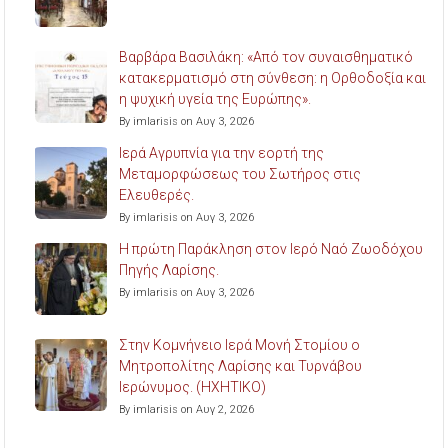
Βαρβάρα Βασιλάκη: «Από τον συναισθηματικό
κατακερματισμό στη σύνθεση: η Ορθοδοξία και
η ψυχική υγεία της Ευρώπης».
By imlarisis on Αυγ 3, 2026
Ιερά Αγρυπνία για την εορτή της
Μεταμορφώσεως του Σωτήρος στις
Ελευθερές.
By imlarisis on Αυγ 3, 2026
Η πρώτη Παράκληση στον Ιερό Ναό Ζωοδόχου
Πηγής Λαρίσης.
By imlarisis on Αυγ 3, 2026
Στην Κομνήνειο Ιερά Μονή Στομίου ο
Μητροπολίτης Λαρίσης και Τυρνάβου
Ιερώνυμος. (ΗΧΗΤΙΚΟ)
By imlarisis on Αυγ 2, 2026