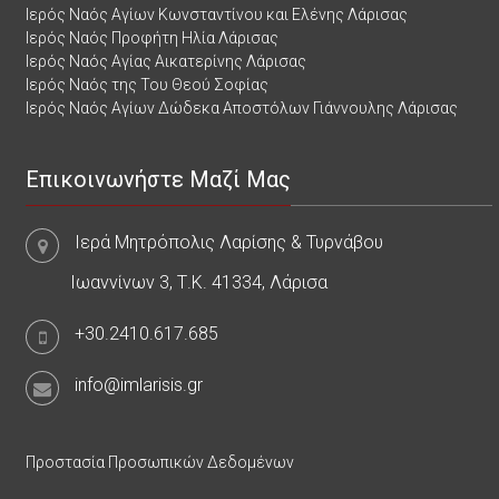
Ιερός Ναός Αγίων Κωνσταντίνου και Ελένης Λάρισας
Ιερός Ναός Προφήτη Ηλία Λάρισας
Ιερός Ναός Αγίας Αικατερίνης Λάρισας
Ιερός Ναός της Του Θεού Σοφίας
Ιερός Ναός Αγίων Δώδεκα Αποστόλων Γιάννουλης Λάρισας
Επικοινωνήστε Μαζί Μας
Ιερά Μητρόπολις Λαρίσης & Τυρνάβου
Ιωαννίνων 3, Τ.Κ. 41334, Λάρισα
+30.2410.617.685
info@imlarisis.gr
Προστασία Προσωπικών Δεδομένων