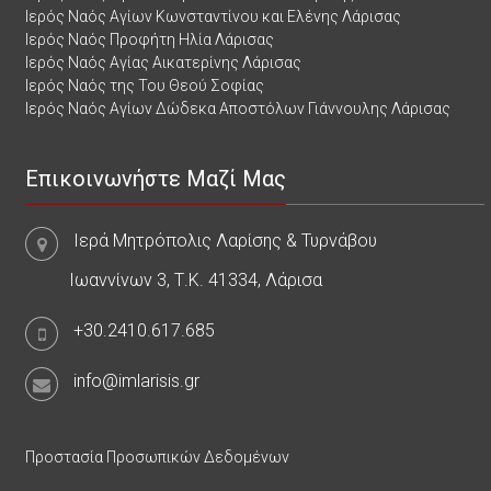
Ιερός Ναός Αγίων Κωνσταντίνου και Ελένης Λάρισας
Ιερός Ναός Προφήτη Ηλία Λάρισας
Ιερός Ναός Αγίας Αικατερίνης Λάρισας
Ιερός Ναός της Του Θεού Σοφίας
Ιερός Ναός Αγίων Δώδεκα Αποστόλων Γιάννουλης Λάρισας
Επικοινωνήστε Μαζί Μας
Ιερά Μητρόπολις Λαρίσης & Τυρνάβου
Ιωαννίνων 3, Τ.Κ. 41334, Λάρισα
+30.2410.617.685
info@imlarisis.gr
Προστασία Προσωπικών Δεδομένων