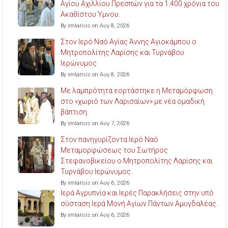
Αγίου Αχιλλίου Πρεσπών για τα 1.400 χρόνια του
Ακαθίστου Ύμνου.
By imlarisis on Αυγ 8, 2026
Στον Ιερό Ναό Αγίας Άννης Αγιοκάμπου ο
Μητροπολίτης Λαρίσης και Τυρνάβου
Ιερώνυμος.
By imlarisis on Αυγ 8, 2026
Με λαμπρότητα εορτάστηκε η Μεταμόρφωση
στο «χωριό των Λαρισαίων» με νέα ομαδική
βάπτιση.
By imlarisis on Αυγ 7, 2026
Στον πανηγυρίζοντα Ιερό Ναό
Μεταμορφώσεως του Σωτήρος
Στεφανοβικείου ο Μητροπολίτης Λαρίσης και
Τυρνάβου Ιερώνυμος.
By imlarisis on Αυγ 6, 2026
Ιερά Αγρυπνία και Ιερές Παρακλήσεις στην υπό
σύσταση Ιερά Μονή Αγίων Πάντων Αμυγδαλέας.
By imlarisis on Αυγ 6, 2026