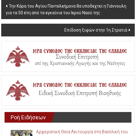
Post
Την Κάρα του Αγίου Παντελεήμονα θα υποδεχτεί η Γιάννουλη
για τα 50 έτη από τα εγκαίνια του Ιερού Ναού της
navigation
Επίδοση ξιφών στην 1η Στρατιά
Ροή Ειδήσεων
Αρχιερατική Θεία Λειτουργία στη Βασιλική του