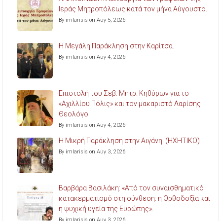
Ιεράς Μητροπόλεως κατά τον μήνα Αύγουστο.
By imlarisis on Αυγ 5, 2026
Η Μεγάλη Παράκληση στην Καρίτσα.
By imlarisis on Αυγ 4, 2026
Επιστολή του Σεβ. Μητρ. Κηθύρων για το
«Αχιλλίου Πόλις» και τον μακαριστό Λαρίσης
Θεολόγο.
By imlarisis on Αυγ 4, 2026
Η Μικρή Παράκληση στην Αιγάνη. (ΗΧΗΤΙΚΟ)
By imlarisis on Αυγ 3, 2026
Βαρβάρα Βασιλάκη: «Από τον συναισθηματικό
κατακερματισμό στη σύνθεση: η Ορθοδοξία και
η ψυχική υγεία της Ευρώπης».
By imlarisis on Αυγ 3, 2026