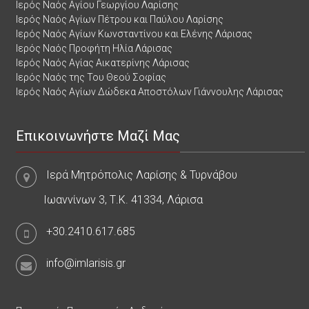
Ιερός Ναός Αγίου Γεωργίου Λαρίσης
Ιερός Ναός Αγίων Πέτρου και Παύλου Λαρίσης
Ιερός Ναός Αγίων Κωνσταντίνου και Ελένης Λάρισας
Ιερός Ναός Προφήτη Ηλία Λάρισας
Ιερός Ναός Αγίας Αικατερίνης Λάρισας
Ιερός Ναός της Του Θεού Σοφίας
Ιερός Ναός Αγίων Δώδεκα Αποστόλων Γιάννουλης Λάρισας
Επικοινωνήστε Μαζί Μας
Ιερά Μητρόπολις Λαρίσης & Τυρνάβου
Ιωαννίνων 3, Τ.Κ. 41334, Λάρισα
+30.2410.617.685
info@imlarisis.gr