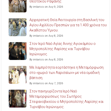
Θεοτόκου Ραψάνης.
By imlarisis on Αυγ 9, 2026
Αρχιερατική Θεία Λειτουργία στη Βασιλική του
Αγίου Αχιλλίου Πρεσπών για τα 1.400 χρόνια του
Ακαθίστου Ύμνου.
By imlarisis on Αυγ 8, 2026
Στον Ιερό Ναό Αγίας Άννης Αγιοκάμπου ο
Μητροπολίτης Λαρίσης και Τυρνάβου
Ιερώνυμος.
By imlarisis on Αυγ 8, 2026
Με λαμπρότητα εορτάστηκε η Μεταμόρφωση
στο «χωριό των Λαρισαίων» με νέα ομαδική
βάπτιση.
By imlarisis on Αυγ 7, 2026
Στον πανηγυρίζοντα Ιερό Ναό
Μεταμορφώσεως του Σωτήρος
Στεφανοβικείου ο Μητροπολίτης Λαρίσης και
Τυρνάβου Ιερώνυμος.