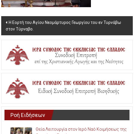
Post
Η Εορτή του Αγίου Νεομάρτυρος Γεωργίου του εν Τυρνάβω
στον Τύρναβο.
navigation
Ροή Ειδήσεων
Θεία Λειτουργία στον Ιερό Ναό Κοιμήσεως της