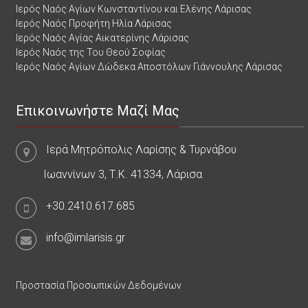
Ιερός Ναός Αγίων Κωνσταντίνου και Ελένης Λάρισας
Ιερός Ναός Προφήτη Ηλία Λάρισας
Ιερός Ναός Αγίας Αικατερίνης Λάρισας
Ιερός Ναός της Του Θεού Σοφίας
Ιερός Ναός Αγίων Δώδεκα Αποστόλων Γιάννουλης Λάρισας
Επικοινωνήστε Μαζί Μας
Ιερά Μητρόπολις Λαρίσης & Τυρνάβου
Ιωαννίνων 3, Τ.Κ. 41334, Λάρισα
+30.2410.617.685
info@imlarisis.gr
Προστασία Προσωπικών Δεδομένων