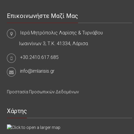
Επικοινωνήστε Μαζί Μας
Ιερά Μητρόπολις Λαρίσης & Τυρνάβου
Ιωαννίνων 3, Τ.Κ. 41334, Λάρισα
+30.2410.617.685
info@imlarisis.gr
Προστασία Προσωπικών Δεδομένων
Χάρτης