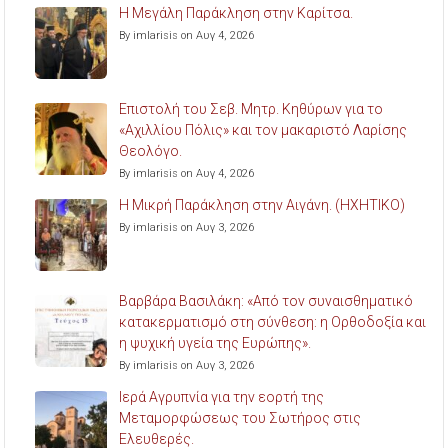
Η Μεγάλη Παράκληση στην Καρίτσα.
By imlarisis on Αυγ 4, 2026
Επιστολή του Σεβ. Μητρ. Κηθύρων για το
«Αχιλλίου Πόλις» και τον μακαριστό Λαρίσης
Θεολόγο.
By imlarisis on Αυγ 4, 2026
Η Μικρή Παράκληση στην Αιγάνη. (ΗΧΗΤΙΚΟ)
By imlarisis on Αυγ 3, 2026
Βαρβάρα Βασιλάκη: «Από τον συναισθηματικό
κατακερματισμό στη σύνθεση: η Ορθοδοξία και
η ψυχική υγεία της Ευρώπης».
By imlarisis on Αυγ 3, 2026
Ιερά Αγρυπνία για την εορτή της
Μεταμορφώσεως του Σωτήρος στις
Ελευθερές.