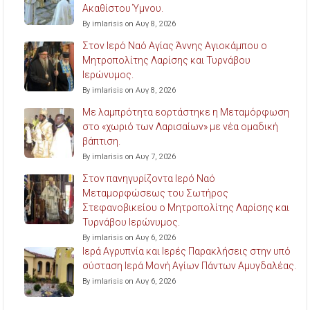
Ακαθίστου Ύμνου.
By imlarisis on Αυγ 8, 2026
Στον Ιερό Ναό Αγίας Άννης Αγιοκάμπου ο
Μητροπολίτης Λαρίσης και Τυρνάβου
Ιερώνυμος.
By imlarisis on Αυγ 8, 2026
Με λαμπρότητα εορτάστηκε η Μεταμόρφωση
στο «χωριό των Λαρισαίων» με νέα ομαδική
βάπτιση.
By imlarisis on Αυγ 7, 2026
Στον πανηγυρίζοντα Ιερό Ναό
Μεταμορφώσεως του Σωτήρος
Στεφανοβικείου ο Μητροπολίτης Λαρίσης και
Τυρνάβου Ιερώνυμος.
By imlarisis on Αυγ 6, 2026
Ιερά Αγρυπνία και Ιερές Παρακλήσεις στην υπό
σύσταση Ιερά Μονή Αγίων Πάντων Αμυγδαλέας.
By imlarisis on Αυγ 6, 2026