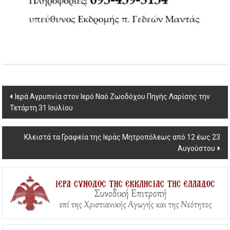
Post
Ιερά Αγρυπνία στον Ιερό Ναό Ζωοδόχου Πηγής Λαρίσης την
Τετάρτη 31 Ιουλίου
navigation
Κλειστά τα Γραφεία της Ιεράς Μητροπόλεως από 12 έως 23
Αυγούστου