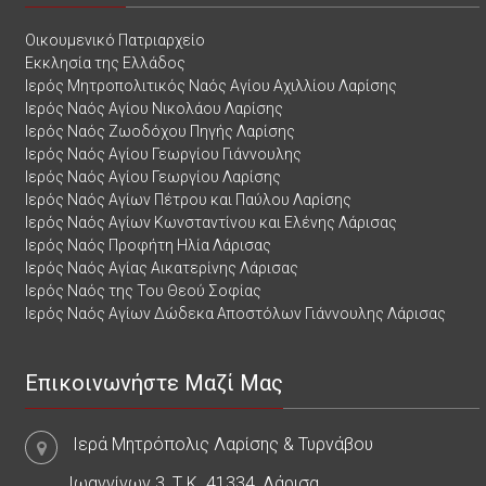
Οικουμενικό Πατριαρχείο
Εκκλησία της Ελλάδος
Ιερός Μητροπολιτικός Ναός Αγίου Αχιλλίου Λαρίσης
Ιερός Ναός Αγίου Νικολάου Λαρίσης
Ιερός Ναός Ζωοδόχου Πηγής Λαρίσης
Ιερός Ναός Αγίου Γεωργίου Γιάννουλης
Ιερός Ναός Αγίου Γεωργίου Λαρίσης
Ιερός Ναός Αγίων Πέτρου και Παύλου Λαρίσης
Ιερός Ναός Αγίων Κωνσταντίνου και Ελένης Λάρισας
Ιερός Ναός Προφήτη Ηλία Λάρισας
Ιερός Ναός Αγίας Αικατερίνης Λάρισας
Ιερός Ναός της Του Θεού Σοφίας
Ιερός Ναός Αγίων Δώδεκα Αποστόλων Γιάννουλης Λάρισας
Επικοινωνήστε Μαζί Μας
Ιερά Μητρόπολις Λαρίσης & Τυρνάβου
Ιωαννίνων 3, Τ.Κ. 41334, Λάρισα