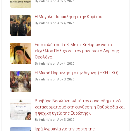
By imlarisis on Αυγ 5, 2026
Η Μεγάλη Παράκληση στην Καρίτσα.
By imlarisis on Αυγ 4, 2026
Επιστολή του Σεβ. Μητρ. Κηθύρων για το
«Αχιλλίου Πόλις» και τον μακαριστό Λαρίσης
Θεολόγο.
By imlarisis on Αυγ 4, 2026
Η Μικρή Παράκληση στην Αιγάνη. (ΗΧΗΤΙΚΟ)
By imlarisis on Αυγ 3, 2026
Βαρβάρα Βασιλάκη: «Από τον συναισθηματικό
κατακερματισμό στη σύνθεση: η Ορθοδοξία και
η ψυχική υγεία της Ευρώπης».
By imlarisis on Αυγ 3, 2026
Ιερά Αγρυπνία για την εορτή της