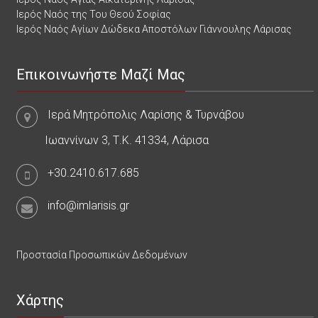
Ιερός Ναός της Του Θεού Σοφίας
Ιερός Ναός Αγίων Δώδεκα Αποστόλων Γιάννουλης Λάρισας
Επικοινωνήστε Μαζί Μας
Ιερά Μητρόπολις Λαρίσης & Τυρνάβου
Ιωαννίνων 3, Τ.Κ. 41334, Λάρισα
+30.2410.617.685
info@imlarisis.gr
Προστασία Προσωπικών Δεδομένων
Χάρτης