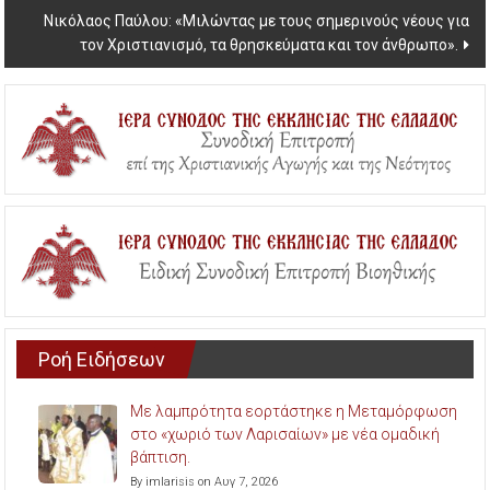
Νικόλαος Παύλου: «Μιλώντας με τους σημερινούς νέους για
τον Χριστιανισμό, τα θρησκεύματα και τον άνθρωπο».
Ροή Ειδήσεων
Με λαμπρότητα εορτάστηκε η Μεταμόρφωση
στο «χωριό των Λαρισαίων» με νέα ομαδική
βάπτιση.
By imlarisis on Αυγ 7, 2026