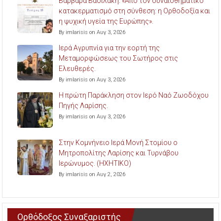
Βαρβάρα Βασιλάκη: «Από τον συναισθηματικό
κατακερματισμό στη σύνθεση: η Ορθοδοξία και
η ψυχική υγεία της Ευρώπης».
By imlarisis on Αυγ 3, 2026
Ιερά Αγρυπνία για την εορτή της
Μεταμορφώσεως του Σωτήρος στις
Ελευθερές.
By imlarisis on Αυγ 3, 2026
Η πρώτη Παράκληση στον Ιερό Ναό Ζωοδόχου
Πηγής Λαρίσης.
By imlarisis on Αυγ 3, 2026
Στην Κομνήνειο Ιερά Μονή Στομίου ο
Μητροπολίτης Λαρίσης και Τυρνάβου
Ιερώνυμος. (ΗΧΗΤΙΚΟ)
By imlarisis on Αυγ 2, 2026
Ορθόδοξος Συναξαριστής