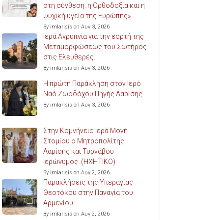
στη σύνθεση: η Ορθοδοξία και η
ψυχική υγεία της Ευρώπης».
By imlarisis on Αυγ 3, 2026
Ιερά Αγρυπνία για την εορτή της
Μεταμορφώσεως του Σωτήρος
στις Ελευθερές.
By imlarisis on Αυγ 3, 2026
Η πρώτη Παράκληση στον Ιερό
Ναό Ζωοδόχου Πηγής Λαρίσης.
By imlarisis on Αυγ 3, 2026
Στην Κομνήνειο Ιερά Μονή
Στομίου ο Μητροπολίτης
Λαρίσης και Τυρνάβου
Ιερώνυμος. (ΗΧΗΤΙΚΟ)
By imlarisis on Αυγ 2, 2026
Παρακλήσεις της Υπεραγίας
Θεοτόκου στην Παναγία του
Αρμενίου.
By imlarisis on Αυγ 2, 2026