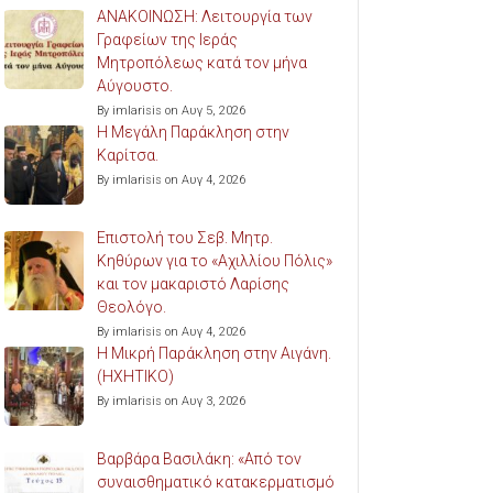
ΑΝΑΚΟΙΝΩΣΗ: Λειτουργία των
Γραφείων της Ιεράς
Μητροπόλεως κατά τον μήνα
Αύγουστο.
By imlarisis on Αυγ 5, 2026
Η Μεγάλη Παράκληση στην
Καρίτσα.
By imlarisis on Αυγ 4, 2026
Επιστολή του Σεβ. Μητρ.
Κηθύρων για το «Αχιλλίου Πόλις»
και τον μακαριστό Λαρίσης
Θεολόγο.
By imlarisis on Αυγ 4, 2026
Η Μικρή Παράκληση στην Αιγάνη.
(ΗΧΗΤΙΚΟ)
By imlarisis on Αυγ 3, 2026
Βαρβάρα Βασιλάκη: «Από τον
συναισθηματικό κατακερματισμό