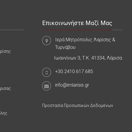
Επικοινωνήστε Μαζί Μας
Ιερά Μητρόπολις Λαρίσης &
Τυρνάβου
αρίσης
Ιωαννίνων 3, Τ.Κ. 41334, Λάρισα
+30.2410.617.685
info@imlarisis.gr
άρισας
Προστασία Προσωπικών Δεδομένων
υλης