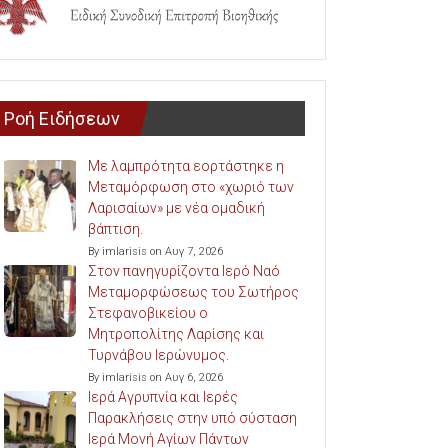
Ροή Ειδήσεων
Με λαμπρότητα εορτάστηκε η
Μεταμόρφωση στο «χωριό των
Λαρισαίων» με νέα ομαδική
βάπτιση.
By imlarisis on Αυγ 7, 2026
Στον πανηγυρίζοντα Ιερό Ναό
Μεταμορφώσεως του Σωτήρος
Στεφανοβικείου ο
Μητροπολίτης Λαρίσης και
Τυρνάβου Ιερώνυμος.
By imlarisis on Αυγ 6, 2026
Ιερά Αγρυπνία και Ιερές
Παρακλήσεις στην υπό σύσταση
Ιερά Μονή Αγίων Πάντων