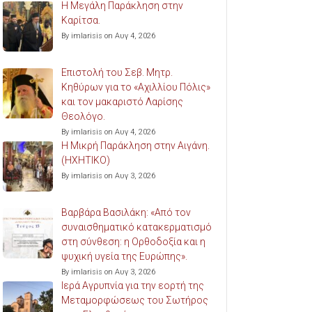
Η Μεγάλη Παράκληση στην
Καρίτσα.
By imlarisis on Αυγ 4, 2026
Επιστολή του Σεβ. Μητρ.
Κηθύρων για το «Αχιλλίου Πόλις»
και τον μακαριστό Λαρίσης
Θεολόγο.
By imlarisis on Αυγ 4, 2026
Η Μικρή Παράκληση στην Αιγάνη.
(ΗΧΗΤΙΚΟ)
By imlarisis on Αυγ 3, 2026
Βαρβάρα Βασιλάκη: «Από τον
συναισθηματικό κατακερματισμό
στη σύνθεση: η Ορθοδοξία και η
ψυχική υγεία της Ευρώπης».
By imlarisis on Αυγ 3, 2026
Ιερά Αγρυπνία για την εορτή της
Μεταμορφώσεως του Σωτήρος