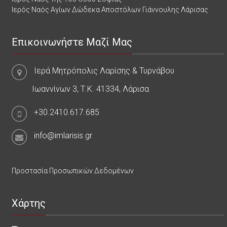
Ιερός Ναός Αγίων Δώδεκα Αποστόλων Γιάννουλης Λάρισας
Επικοινωνήστε Μαζί Μας
Ιερά Μητρόπολις Λαρίσης & Τυρνάβου
Ιωαννίνων 3, Τ.Κ. 41334, Λάρισα
+30.2410.617.685
info@imlarisis.gr
Προστασία Προσωπικών Δεδομένων
Χάρτης