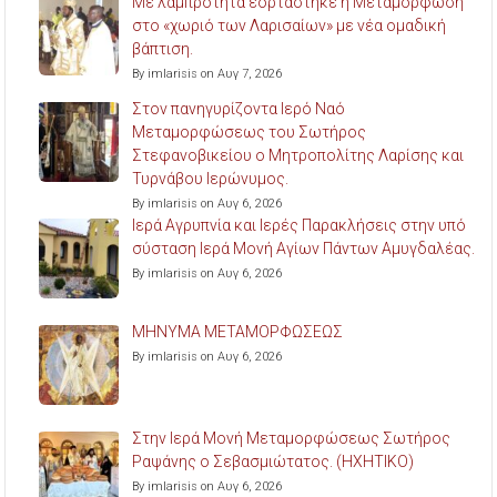
Με λαμπρότητα εορτάστηκε η Μεταμόρφωση
στο «χωριό των Λαρισαίων» με νέα ομαδική
βάπτιση.
By imlarisis on Αυγ 7, 2026
Στον πανηγυρίζοντα Ιερό Ναό
Μεταμορφώσεως του Σωτήρος
Στεφανοβικείου ο Μητροπολίτης Λαρίσης και
Τυρνάβου Ιερώνυμος.
By imlarisis on Αυγ 6, 2026
Ιερά Αγρυπνία και Ιερές Παρακλήσεις στην υπό
σύσταση Ιερά Μονή Αγίων Πάντων Αμυγδαλέας.
By imlarisis on Αυγ 6, 2026
ΜΗΝΥΜΑ ΜΕΤΑΜΟΡΦΩΣΕΩΣ
By imlarisis on Αυγ 6, 2026
Στην Ιερά Μονή Μεταμορφώσεως Σωτήρος
Ραψάνης ο Σεβασμιώτατος. (ΗΧΗΤΙΚΟ)
By imlarisis on Αυγ 6, 2026