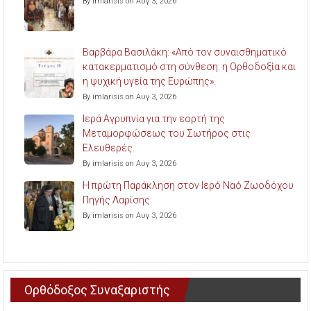
By imlarisis on Αυγ 3, 2026
Βαρβάρα Βασιλάκη: «Από τον συναισθηματικό
κατακερματισμό στη σύνθεση: η Ορθοδοξία και
η ψυχική υγεία της Ευρώπης».
By imlarisis on Αυγ 3, 2026
Ιερά Αγρυπνία για την εορτή της
Μεταμορφώσεως του Σωτήρος στις
Ελευθερές.
By imlarisis on Αυγ 3, 2026
Η πρώτη Παράκληση στον Ιερό Ναό Ζωοδόχου
Πηγής Λαρίσης.
By imlarisis on Αυγ 3, 2026
Ορθόδοξος Συναξαριστής