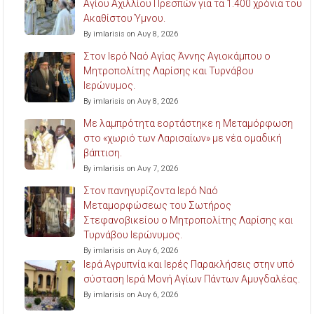
Αγίου Αχιλλίου Πρεσπών για τα 1.400 χρόνια του
Ακαθίστου Ύμνου.
By imlarisis on Αυγ 8, 2026
Στον Ιερό Ναό Αγίας Άννης Αγιοκάμπου ο
Μητροπολίτης Λαρίσης και Τυρνάβου
Ιερώνυμος.
By imlarisis on Αυγ 8, 2026
Με λαμπρότητα εορτάστηκε η Μεταμόρφωση
στο «χωριό των Λαρισαίων» με νέα ομαδική
βάπτιση.
By imlarisis on Αυγ 7, 2026
Στον πανηγυρίζοντα Ιερό Ναό
Μεταμορφώσεως του Σωτήρος
Στεφανοβικείου ο Μητροπολίτης Λαρίσης και
Τυρνάβου Ιερώνυμος.
By imlarisis on Αυγ 6, 2026
Ιερά Αγρυπνία και Ιερές Παρακλήσεις στην υπό
σύσταση Ιερά Μονή Αγίων Πάντων Αμυγδαλέας.
By imlarisis on Αυγ 6, 2026