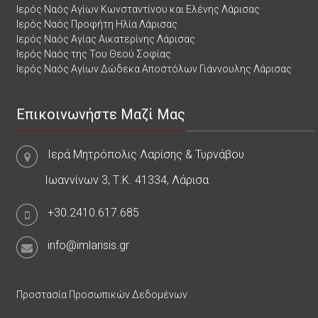
Ιερός Ναός Αγίων Κωνσταντίνου και Ελένης Λάρισας
Ιερός Ναός Προφήτη Ηλία Λάρισας
Ιερός Ναός Αγίας Αικατερίνης Λάρισας
Ιερός Ναός της Του Θεού Σοφίας
Ιερός Ναός Αγίων Δώδεκα Αποστόλων Γιάννουλης Λάρισας
Επικοινωνήστε Μαζί Μας
Ιερά Μητρόπολις Λαρίσης & Τυρνάβου
Ιωαννίνων 3, Τ.Κ. 41334, Λάρισα
+30.2410.617.685
info@imlarisis.gr
Προστασία Προσωπικών Δεδομένων