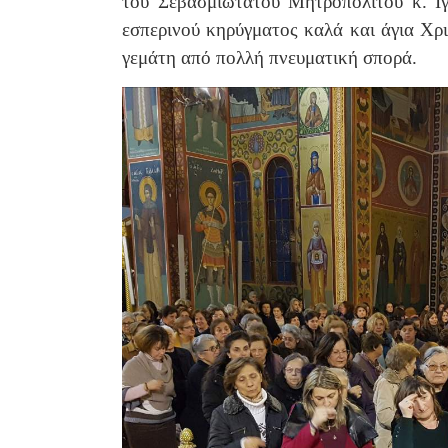
του Σεβασμιωτάτου Μητροπολίτου κ. Ιγ
εσπερινού κηρύγματος καλά και άγια Χρι
γεμάτη από πολλή πνευματική σπορά.