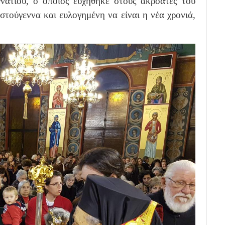
νατίου, ο οποίος ευχήθηκε στους ακροατές του
στούγεννα και ευλογημένη να είναι η νέα χρονιά,