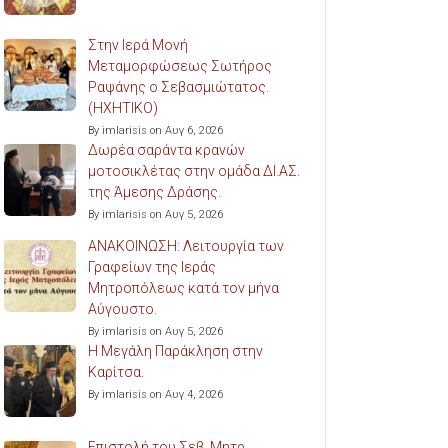
Στην Ιερά Μονή
Μεταμορφώσεως Σωτήρος
Ραψάνης ο Σεβασμιώτατος.
(ΗΧΗΤΙΚΟ)
By imlarisis on Αυγ 6, 2026
Δωρέα σαράντα κρανών
μοτοσικλέτας στην ομάδα ΔΙ.ΑΣ.
της Άμεσης Δράσης.
By imlarisis on Αυγ 5, 2026
ΑΝΑΚΟΙΝΩΣΗ: Λειτουργία των
Γραφείων της Ιεράς
Μητροπόλεως κατά τον μήνα
Αύγουστο.
By imlarisis on Αυγ 5, 2026
Η Μεγάλη Παράκληση στην
Καρίτσα.
By imlarisis on Αυγ 4, 2026
Επιστολή του Σεβ. Μητρ.