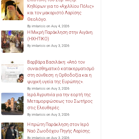
Κηθύρων για το «Αχιλλίου Πόλις»
και τον μακαριστό Λαρίσης
Θεολόγο.
By imlarisis on Αυγ 4, 2026
Η Μικρή Παράκληση στην Αιγάνη.
(ΗΧΗΤΙΚΟ)
By imlarisis on Αυγ 3, 2026
Βαρβάρα Βασιλάκη: «Από τον
συναισθηματικό κατακερματισμό
στη σύνθεση: η Ορθοδοξία και η
ψυχική υγεία της Ευρώπης».
By imlarisis on Αυγ 3, 2026
Ιερά Αγρυπνία για την εορτή της
Μεταμορφώσεως του Σωτήρος
στις Ελευθερές.
By imlarisis on Αυγ 3, 2026
Η πρώτη Παράκληση στον Ιερό
Ναό Ζωοδόχου Πηγής Λαρίσης.
By imlarisis on Αυγ 3, 2026