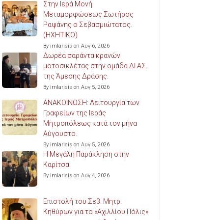
Στην Ιερά Μονή
Μεταμορφώσεως Σωτήρος
Ραψάνης ο Σεβασμιώτατος.
(ΗΧΗΤΙΚΟ)
By imlarisis on Αυγ 6, 2026
Δωρέα σαράντα κρανών
μοτοσικλέτας στην ομάδα ΔΙ.ΑΣ.
της Άμεσης Δράσης.
By imlarisis on Αυγ 5, 2026
ΑΝΑΚΟΙΝΩΣΗ: Λειτουργία των
Γραφείων της Ιεράς
Μητροπόλεως κατά τον μήνα
Αύγουστο.
By imlarisis on Αυγ 5, 2026
Η Μεγάλη Παράκληση στην
Καρίτσα.
By imlarisis on Αυγ 4, 2026
Επιστολή του Σεβ. Μητρ.
Κηθύρων για το «Αχιλλίου Πόλις»