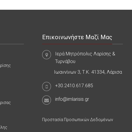
Επικοινωνήστε Μαζί Μας
Ιερά Μητρόπολις Λαρίσης &
Τυρνάβου
αρίσης
Ιωαννίνων 3, Τ.Κ. 41334, Λάρισα
+30.2410.617.685
info@imlarisis.gr
άρισας
Προστασία Προσωπικών Δεδομένων
υλης