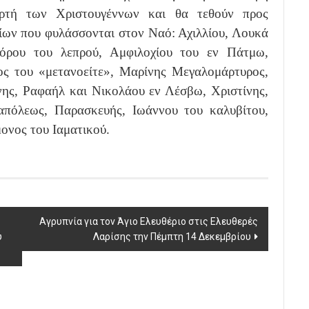
ορτή των Χριστουγέννων και θα τεθούν προς
ίων που φυλάσσονται στον Ναό: Αχιλλίου, Λουκά
φόρου του λεπρού, Αμφιλοχίου του εν Πάτμω,
ος του «μετανοείτε», Μαρίνης Μεγαλομάρτυρος,
ης, Ραφαήλ και Νικολάου εν Λέσβω, Χριστίνης,
πόλεως, Παρασκευής, Ιωάννου του καλυβίτου,
ονος του Ιαματικού.
Αγρυπνία για τον Άγιο Ελευθέριο στις Ελευθερές
υ
Λαρίσης την Πέμπτη 14 Δεκεμβρίου