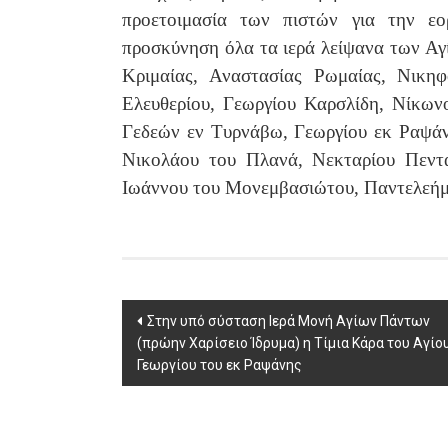
προετοιμασία των πιστών για την ε
προσκύνηση όλα τα ιερά λείψανα των Αγ
Κριμαίας, Αναστασίας Ρωμαίας, Νικη
Ελευθερίου, Γεωργίου Καρσλίδη, Νίκων
Γεδεών εν Τυρνάβω, Γεωργίου εκ Ραψάν
Νικολάου του Πλανά, Νεκταρίου Πεντα
Ιωάννου του Μονεμβασιώτου, Παντελεήμ
Post
Στην υπό σύσταση Ιερά Μονή Αγίων Πάντων
(πρώην Χαρίσειο Ίδρυμα) η Τίμια Κάρα του Αγίο
navigation
Γεωργίου του εκ Ραψάνης