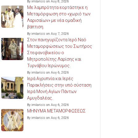
By imlarisis on Αυγ 8, 2026
Με λαμπρότητα εορτάστηκε η
Μεταμόρφωση στο «χωριό των
Λαρισαίων» με νέα ομαδική
βάπτιση.
By imlarisis on Αυγ 7, 2026
Στον πανηγυρίζοντα Ιερό Ναό
Μεταμορφώσεως του Σωτήρος
Στεφανοβικείου ο
Μητροπολίτης Λαρίσης και
Τυρνάβου Ιερώνυμος.
By imlarisis on Αυγ 6, 2026
Ιερά Αγρυπνία και Ιερές
Παρακλήσεις στην υπό σύσταση
Ιερά Μονή Αγίων Πάντων
Αμυγδαλέας.
By imlarisis on Αυγ 6, 2026
ΜΗΝΥΜΑ ΜΕΤΑΜΟΡΦΩΣΕΩΣ
By imlarisis on Αυγ 6, 2026