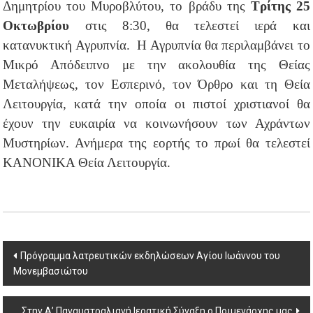
Δημητρίου του Μυροβλύτου, το βράδυ της
Τρίτης 25
Οκτωβρίου
στις 8:30, θα τελεστεί ιερά και
κατανυκτική Αγρυπνία. Η Αγρυπνία θα περιλαμβάνει το
Μικρό Απόδειπνο με την ακολουθία της Θείας
Μεταλήψεως, τον Εσπερινό, τον Όρθρο και τη Θεία
Λειτουργία, κατά την οποία οι πιστοί χριστιανοί θα
έχουν την ευκαιρία να κοινωνήσουν των Αχράντων
Μυστηρίων. Ανήμερα της εορτής το πρωί θα τελεστεί
ΚΑΝΟΝΙΚΑ Θεία Λειτουργία.
Post
Πρόγραμμα λατρευτικών εκδηλώσεων Αγίου Ιωάννου του
Μονεμβασιώτου
navigation
Στην Α’ Παναυστραλιανή Ιερατική Σύναξη ο Ποιμενάρχης μας