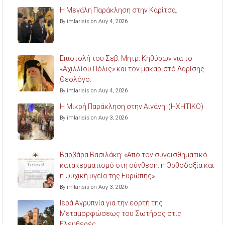
Η Μεγάλη Παράκληση στην Καρίτσα.
By imlarisis on Αυγ 4, 2026
Επιστολή του Σεβ. Μητρ. Κηθύρων για το
«Αχιλλίου Πόλις» και τον μακαριστό Λαρίσης
Θεολόγο.
By imlarisis on Αυγ 4, 2026
Η Μικρή Παράκληση στην Αιγάνη. (ΗΧΗΤΙΚΟ)
By imlarisis on Αυγ 3, 2026
Βαρβάρα Βασιλάκη: «Από τον συναισθηματικό
κατακερματισμό στη σύνθεση: η Ορθοδοξία και
η ψυχική υγεία της Ευρώπης».
By imlarisis on Αυγ 3, 2026
Ιερά Αγρυπνία για την εορτή της
Μεταμορφώσεως του Σωτήρος στις
Ελευθερές.