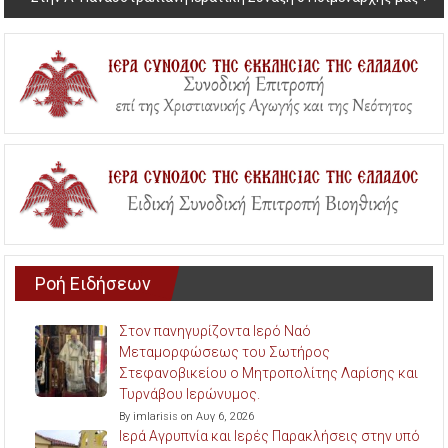
Ροή Ειδήσεων
Στον πανηγυρίζοντα Ιερό Ναό
Μεταμορφώσεως του Σωτήρος
Στεφανοβικείου ο Μητροπολίτης Λαρίσης και
Τυρνάβου Ιερώνυμος.
By imlarisis on Αυγ 6, 2026
Ιερά Αγρυπνία και Ιερές Παρακλήσεις στην υπό