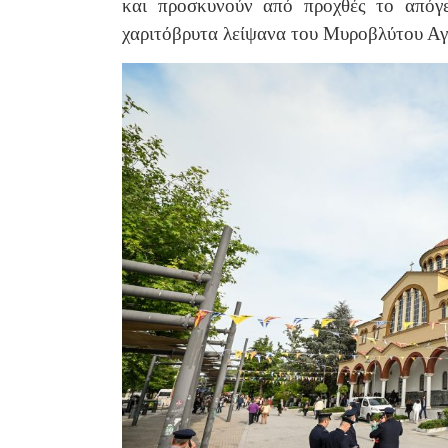
και προσκυνούν από προχθές το απόγε
χαριτόβρυτα λείψανα του Μυροβλύτου Αγ