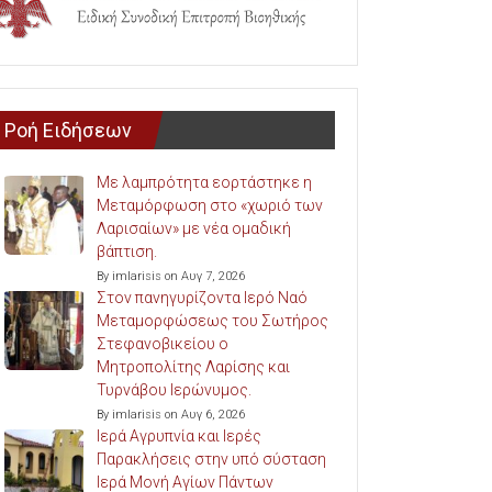
Ροή Ειδήσεων
Με λαμπρότητα εορτάστηκε η
Μεταμόρφωση στο «χωριό των
Λαρισαίων» με νέα ομαδική
βάπτιση.
By imlarisis on Αυγ 7, 2026
Στον πανηγυρίζοντα Ιερό Ναό
Μεταμορφώσεως του Σωτήρος
Στεφανοβικείου ο
Μητροπολίτης Λαρίσης και
Τυρνάβου Ιερώνυμος.
By imlarisis on Αυγ 6, 2026
Ιερά Αγρυπνία και Ιερές
Παρακλήσεις στην υπό σύσταση
Ιερά Μονή Αγίων Πάντων