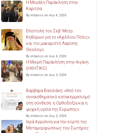
Η Μεγάλη Παράκληση στην
Καρίτσα.
By imlarisis on Αυγ 4, 2026
Επιστολή του Σεβ. Μητρ.
Κηθύρων για το «Αχιλλίου Πόλις»
και τον μακαριστό Λαρίσης
Θεολόγο.
By imlarisis on Αυγ 4, 2026
Η Μικρή Παράκληση στην Αιγάνη.
(ΗΧΗΤΙΚΟ)
By imlarisis on Αυγ 3, 2026
Βαρβάρα Βασιλάκη: «Από τον
συναισθηματικό κατακερματισμό
στη σύνθεση: η Ορθοδοξία και η
ψυχική υγεία της Ευρώπης».
By imlarisis on Αυγ 3, 2026
Ιερά Αγρυπνία για την εορτή της
Μεταμορφώσεως του Σωτήρος