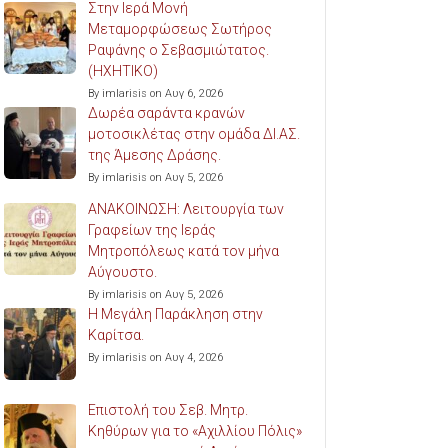
Στην Ιερά Μονή
Μεταμορφώσεως Σωτήρος
Ραψάνης ο Σεβασμιώτατος.
(ΗΧΗΤΙΚΟ)
By imlarisis on Αυγ 6, 2026
Δωρέα σαράντα κρανών
μοτοσικλέτας στην ομάδα ΔΙ.ΑΣ.
της Άμεσης Δράσης.
By imlarisis on Αυγ 5, 2026
ΑΝΑΚΟΙΝΩΣΗ: Λειτουργία των
Γραφείων της Ιεράς
Μητροπόλεως κατά τον μήνα
Αύγουστο.
By imlarisis on Αυγ 5, 2026
Η Μεγάλη Παράκληση στην
Καρίτσα.
By imlarisis on Αυγ 4, 2026
Επιστολή του Σεβ. Μητρ.
Κηθύρων για το «Αχιλλίου Πόλις»