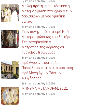
By imlarisis on Αυγ 8, 2026
Με λαμπρότητα εορτάστηκε η
Μεταμόρφωση στο «χωριό των
Λαρισαίων» με νέα ομαδική
βάπτιση.
By imlarisis on Αυγ 7, 2026
Στον πανηγυρίζοντα Ιερό Ναό
Μεταμορφώσεως του Σωτήρος
Στεφανοβικείου ο
Μητροπολίτης Λαρίσης και
Τυρνάβου Ιερώνυμος.
By imlarisis on Αυγ 6, 2026
Ιερά Αγρυπνία και Ιερές
Παρακλήσεις στην υπό σύσταση
Ιερά Μονή Αγίων Πάντων
Αμυγδαλέας.
By imlarisis on Αυγ 6, 2026
ΜΗΝΥΜΑ ΜΕΤΑΜΟΡΦΩΣΕΩΣ
By imlarisis on Αυγ 6, 2026