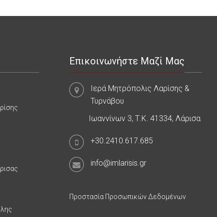
Επικοινωνήστε Μαζί Μας
Ιερά Μητρόπολις Λαρίσης &
Τυρνάβου
αρίσης
Ιωαννίνων 3, Τ.Κ. 41334, Λάρισα
+30.2410.617.685
info@imlarisis.gr
άρισας
Προστασία Προσωπικών Δεδομένων
υλης