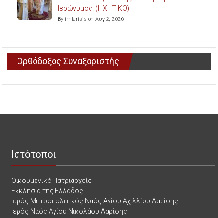
Ιερώνυμος. (ΗΧΗΤΙΚΟ)
By imlarisis on Αυγ 2, 2026
Ορθόδοξος Συναξαριστής
Ιστότοποι
Οικουμενικό Πατριαρχείο
Εκκλησία της Ελλάδος
Ιερός Μητροπολιτικός Ναός Αγίου Αχιλλίου Λαρίσης
Ιερός Ναός Αγίου Νικολάου Λαρίσης