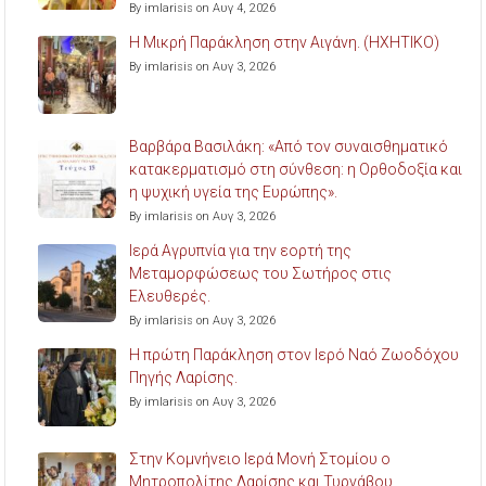
By imlarisis on Αυγ 4, 2026
Η Μικρή Παράκληση στην Αιγάνη. (ΗΧΗΤΙΚΟ)
By imlarisis on Αυγ 3, 2026
Βαρβάρα Βασιλάκη: «Από τον συναισθηματικό
κατακερματισμό στη σύνθεση: η Ορθοδοξία και
η ψυχική υγεία της Ευρώπης».
By imlarisis on Αυγ 3, 2026
Ιερά Αγρυπνία για την εορτή της
Μεταμορφώσεως του Σωτήρος στις
Ελευθερές.
By imlarisis on Αυγ 3, 2026
Η πρώτη Παράκληση στον Ιερό Ναό Ζωοδόχου
Πηγής Λαρίσης.
By imlarisis on Αυγ 3, 2026
Στην Κομνήνειο Ιερά Μονή Στομίου ο
Μητροπολίτης Λαρίσης και Τυρνάβου