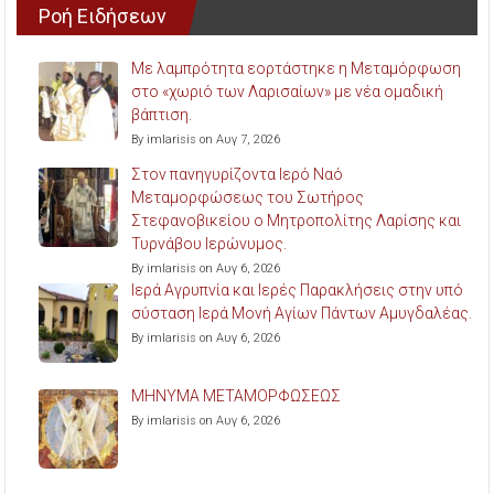
Ροή Ειδήσεων
Με λαμπρότητα εορτάστηκε η Μεταμόρφωση
στο «χωριό των Λαρισαίων» με νέα ομαδική
βάπτιση.
By imlarisis on Αυγ 7, 2026
Στον πανηγυρίζοντα Ιερό Ναό
Μεταμορφώσεως του Σωτήρος
Στεφανοβικείου ο Μητροπολίτης Λαρίσης και
Τυρνάβου Ιερώνυμος.
By imlarisis on Αυγ 6, 2026
Ιερά Αγρυπνία και Ιερές Παρακλήσεις στην υπό
σύσταση Ιερά Μονή Αγίων Πάντων Αμυγδαλέας.
By imlarisis on Αυγ 6, 2026
ΜΗΝΥΜΑ ΜΕΤΑΜΟΡΦΩΣΕΩΣ
By imlarisis on Αυγ 6, 2026