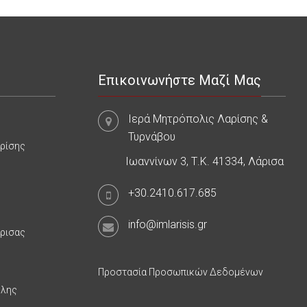
Επικοινωνήστε Μαζί Μας
Ιερά Μητρόπολις Λαρίσης &
Τυρνάβου
αρίσης
Ιωαννίνων 3, Τ.Κ. 41334, Λάρισα
+30.2410.617.685
info@imlarisis.gr
άρισας
Προστασία Προσωπικών Δεδομένων
υλης