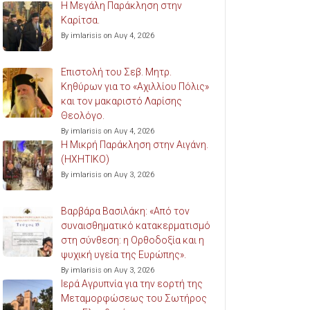
Η Μεγάλη Παράκληση στην
Καρίτσα.
By imlarisis on Αυγ 4, 2026
Επιστολή του Σεβ. Μητρ.
Κηθύρων για το «Αχιλλίου Πόλις»
και τον μακαριστό Λαρίσης
Θεολόγο.
By imlarisis on Αυγ 4, 2026
Η Μικρή Παράκληση στην Αιγάνη.
(ΗΧΗΤΙΚΟ)
By imlarisis on Αυγ 3, 2026
Βαρβάρα Βασιλάκη: «Από τον
συναισθηματικό κατακερματισμό
στη σύνθεση: η Ορθοδοξία και η
ψυχική υγεία της Ευρώπης».
By imlarisis on Αυγ 3, 2026
Ιερά Αγρυπνία για την εορτή της
Μεταμορφώσεως του Σωτήρος