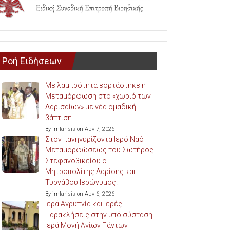
Ροή Ειδήσεων
Με λαμπρότητα εορτάστηκε η
Μεταμόρφωση στο «χωριό των
Λαρισαίων» με νέα ομαδική
βάπτιση.
By imlarisis on Αυγ 7, 2026
Στον πανηγυρίζοντα Ιερό Ναό
Μεταμορφώσεως του Σωτήρος
Στεφανοβικείου ο
Μητροπολίτης Λαρίσης και
Τυρνάβου Ιερώνυμος.
By imlarisis on Αυγ 6, 2026
Ιερά Αγρυπνία και Ιερές
Παρακλήσεις στην υπό σύσταση
Ιερά Μονή Αγίων Πάντων