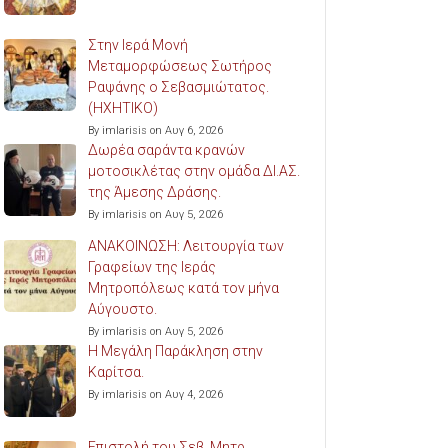
Στην Ιερά Μονή
Μεταμορφώσεως Σωτήρος
Ραψάνης ο Σεβασμιώτατος.
(ΗΧΗΤΙΚΟ)
By imlarisis on Αυγ 6, 2026
Δωρέα σαράντα κρανών
μοτοσικλέτας στην ομάδα ΔΙ.ΑΣ.
της Άμεσης Δράσης.
By imlarisis on Αυγ 5, 2026
ΑΝΑΚΟΙΝΩΣΗ: Λειτουργία των
Γραφείων της Ιεράς
Μητροπόλεως κατά τον μήνα
Αύγουστο.
By imlarisis on Αυγ 5, 2026
Η Μεγάλη Παράκληση στην
Καρίτσα.
By imlarisis on Αυγ 4, 2026
Επιστολή του Σεβ. Μητρ.