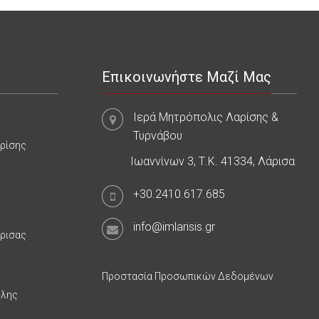
Επικοινωνήστε Μαζί Μας
Ιερά Μητρόπολις Λαρίσης &
Τυρνάβου
αρίσης
Ιωαννίνων 3, Τ.Κ. 41334, Λάρισα
+30.2410.617.685
info@imlarisis.gr
άρισας
Προστασία Προσωπικών Δεδομένων
υλης