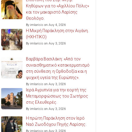
Κηθύρων για το «Αχιλλίου Πόλις»
και τον μακαριστό Λαρίσης
Θεολόγο.
By imlarisis on Αυγ 4, 2026
Η Μικρή Παράκληση στην Αιγάνη.
(ΗΧΗΤΙΚΟ)
By imlarisis on Αυγ 3, 2026
Βαρβάρα Βασιλάκη: «Από τον
συναισθηματικό κατακερματισμό
στη σύνθεση: η Ορθοδοξία και η
ψυχική υγεία της Ευρώπης».
By imlarisis on Αυγ 3, 2026
Ιερά Αγρυπνία για την εορτή της
Μεταμορφώσεως του Σωτήρος
στις Ελευθερές.
By imlarisis on Αυγ 3, 2026
Η πρώτη Παράκληση στον Ιερό
Ναό Ζωοδόχου Πηγής Λαρίσης.
By imlarisis on Αυγ 3, 2026