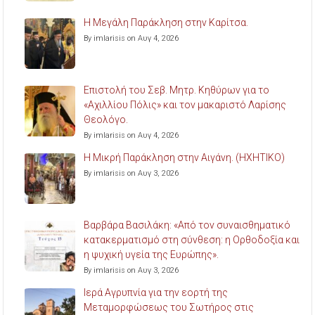
Η Μεγάλη Παράκληση στην Καρίτσα.
By imlarisis on Αυγ 4, 2026
Επιστολή του Σεβ. Μητρ. Κηθύρων για το
«Αχιλλίου Πόλις» και τον μακαριστό Λαρίσης
Θεολόγο.
By imlarisis on Αυγ 4, 2026
Η Μικρή Παράκληση στην Αιγάνη. (ΗΧΗΤΙΚΟ)
By imlarisis on Αυγ 3, 2026
Βαρβάρα Βασιλάκη: «Από τον συναισθηματικό
κατακερματισμό στη σύνθεση: η Ορθοδοξία και
η ψυχική υγεία της Ευρώπης».
By imlarisis on Αυγ 3, 2026
Ιερά Αγρυπνία για την εορτή της
Μεταμορφώσεως του Σωτήρος στις