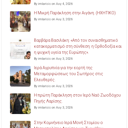
By imlarisis on Αυγ 4, 2026
Η Μικρή Παράκληση στην Αιγάνη. (ΗΧΗΤΙΚΟ)
By imlarisis on Αυγ 3, 2026
Βαρβάρα Βασιλάκη: «Από τον συναισθηματικό
κατακερματισμό στη σύνθεση: η Ορθοδοξία και
η ψυχική υγεία της Ευρώπης».
By imlarisis on Αυγ 3, 2026
Ιερά Αγρυπνία για την εορτή της
Μεταμορφώσεως του Σωτήρος στις
Ελευθερές.
By imlarisis on Αυγ 3, 2026
Η πρώτη Παράκληση στον Ιερό Ναό Ζωοδόχου
Πηγής Λαρίσης.
By imlarisis on Αυγ 3, 2026
Στην Κομνήνειο Ιερά Μονή Στομίου ο