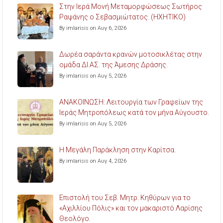
Στην Ιερά Μονή Μεταμορφώσεως Σωτήρος
Ραψάνης ο Σεβασμιώτατος. (ΗΧΗΤΙΚΟ)
By imlarisis on Αυγ 6, 2026
Δωρέα σαράντα κρανών μοτοσικλέτας στην
ομάδα ΔΙ.ΑΣ. της Άμεσης Δράσης.
By imlarisis on Αυγ 5, 2026
ΑΝΑΚΟΙΝΩΣΗ: Λειτουργία των Γραφείων της
Ιεράς Μητροπόλεως κατά τον μήνα Αύγουστο.
By imlarisis on Αυγ 5, 2026
Η Μεγάλη Παράκληση στην Καρίτσα.
By imlarisis on Αυγ 4, 2026
Επιστολή του Σεβ. Μητρ. Κηθύρων για το
«Αχιλλίου Πόλις» και τον μακαριστό Λαρίσης
Θεολόγο.