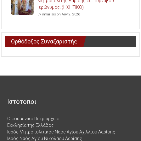
Μητροπολίτης Λαρίσης και Τυρνάβου
Ιερώνυμος. (ΗΧΗΤΙΚΟ)
By imlarisis on Αυγ 2, 2026
Ορθόδοξος Συναξαριστής
Ιστότοποι
Οικουμενικό Πατριαρχείο
Εκκλησία της Ελλάδος
Ιερός Μητροπολιτικός Ναός Αγίου Αχιλλίου Λαρίσης
Ιερός Ναός Αγίου Νικολάου Λαρίσης