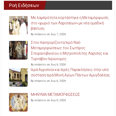
Ροή Ειδήσεων
Με λαμπρότητα εορτάστηκε η Μεταμόρφωση
στο «χωριό των Λαρισαίων» με νέα ομαδική
βάπτιση.
By imlarisis on Αυγ 7, 2026
Στον πανηγυρίζοντα Ιερό Ναό
Μεταμορφώσεως του Σωτήρος
Στεφανοβικείου ο Μητροπολίτης Λαρίσης και
Τυρνάβου Ιερώνυμος.
By imlarisis on Αυγ 6, 2026
Ιερά Αγρυπνία και Ιερές Παρακλήσεις στην υπό
σύσταση Ιερά Μονή Αγίων Πάντων Αμυγδαλέας.
By imlarisis on Αυγ 6, 2026
ΜΗΝΥΜΑ ΜΕΤΑΜΟΡΦΩΣΕΩΣ
By imlarisis on Αυγ 6, 2026