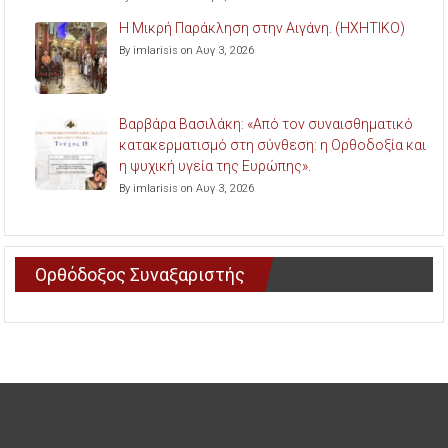
Η Μικρή Παράκληση στην Αιγάνη. (ΗΧΗΤΙΚΟ)
By imlarisis on Αυγ 3, 2026
Βαρβάρα Βασιλάκη: «Από τον συναισθηματικό
κατακερματισμό στη σύνθεση: η Ορθοδοξία και
η ψυχική υγεία της Ευρώπης».
By imlarisis on Αυγ 3, 2026
Ορθόδοξος Συναξαριστής