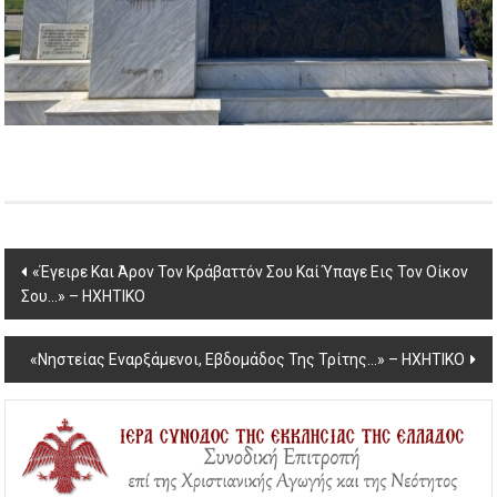
Post
«Έγειρε Και Άρον Τον Κράβαττόν Σου Καί Ύπαγε Εις Τον Οίκον
Σου…» – ΗΧΗΤΙΚΟ
navigation
«Νηστείας Εναρξάμενοι, Εβδομάδος Της Τρίτης…» – ΗΧΗΤΙΚΟ