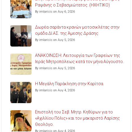
Ραψάνης ο Σεβασμιώτατος. (ΗΧΗΤΙΚΟ)
By imlarisis on Αυγ 6, 2026
Δωρέα σαράντα κρανών μοτοσικλέτας στην
ομάδα ΔΙ.ΑΣ. της Άμεσης Δράσης.
By imlarisis on Αυγ 5, 2026
ΑΝΑΚΟΙΝΩΣΗ: Λειτουργία των Γραφείων της
Ιεράς Μητροπόλεως κατά τον μήνα Αύγουστο.
By imlarisis on Αυγ 5, 2026
Η Μεγάλη Παράκληση στην Καρίτσα.
By imlarisis on Αυγ 4, 2026
Επιστολή του Σεβ. Μητρ. Κηθύρων για το
«Αχιλλίου Πόλις» και τον μακαριστό Λαρίσης
Θεολόγο.
By imlarisis on Αυγ 4, 2026