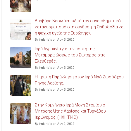
Βαρβάρα Βασιλάκη: «Από τον συναισθηματικό
κατακερματισμό στη σύνθεση: η Ορθοδοξία και
η ψυχική υγεία της Ευρώπης».
By imlarisis on Αυγ 3, 2026
Ιερά Αγρυπνία για την εορτή της
Μεταμορφώσεως του Σωτήρος στις
Ελευθερές.
By imlarisis on Αυγ 3, 2026
Η πρώτη Παράκληση στον Ιερό Ναό Ζωοδόχου
Πηγής Λαρίσης.
By imlarisis on Αυγ 3, 2026
Στην Κομνήνειο Ιερά Μονή Στομίου ο
Μητροπολίτης Λαρίσης και Τυρνάβου
Ιερώνυμος. (ΗΧΗΤΙΚΟ)
By imlarisis on Αυγ 2, 2026