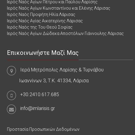
Ιερός Ναός Αγίων Πέτρου και Παύλου Λαρίσης
Ιερός Ναός Αγίων Κωνσταντίνου και Ελένης Λάρισας
Ιερός Ναός Προφήτη Ηλία Λάρισας
Ιερός Ναός Αγίας Αικατερίνης Λάρισας
Ιερός Ναός της Του Θεού Σοφίας
Ιερός Ναός Αγίων Δώδεκα Αποστόλων Γιάννουλης Λάρισας
Επικοινωνήστε Μαζί Μας
Ιερά Μητρόπολις Λαρίσης & Τυρνάβου
Ιωαννίνων 3, Τ.Κ. 41334, Λάρισα
+30.2410.617.685
info@imlarisis.gr
Προστασία Προσωπικών Δεδομένων