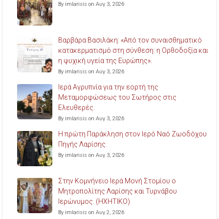
By imlarisis on Αυγ 3, 2026
Βαρβάρα Βασιλάκη: «Από τον συναισθηματικό
κατακερματισμό στη σύνθεση: η Ορθοδοξία και
η ψυχική υγεία της Ευρώπης».
By imlarisis on Αυγ 3, 2026
Ιερά Αγρυπνία για την εορτή της
Μεταμορφώσεως του Σωτήρος στις
Ελευθερές.
By imlarisis on Αυγ 3, 2026
Η πρώτη Παράκληση στον Ιερό Ναό Ζωοδόχου
Πηγής Λαρίσης.
By imlarisis on Αυγ 3, 2026
Στην Κομνήνειο Ιερά Μονή Στομίου ο
Μητροπολίτης Λαρίσης και Τυρνάβου
Ιερώνυμος. (ΗΧΗΤΙΚΟ)
By imlarisis on Αυγ 2, 2026