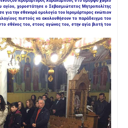
 ενδόξου Ιερομάρτυρος Χαραλάμπους στο όμορφο χωριό
υ αγίου, χοροστάτησε ο Σεβασμιώτατος Μητροπολίτης
ησε για την σθεναρά ομολογία του Ιερομάρτυρος ενώπιον
ιλαγίους πιστούς να ακολουθήσουν το παράδειγμα του
στο σθένος του, στους αγώνες του, στην αγία βιοτή του