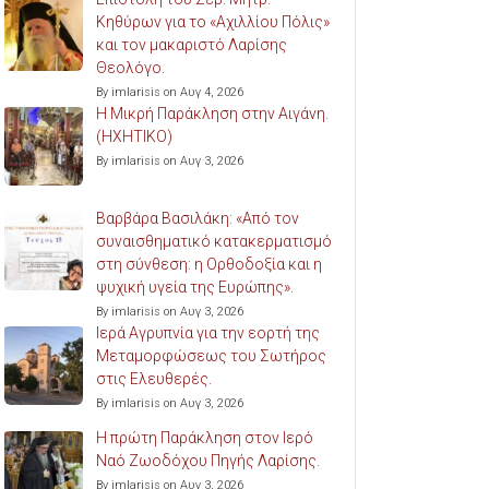
Κηθύρων για το «Αχιλλίου Πόλις»
και τον μακαριστό Λαρίσης
Θεολόγο.
By imlarisis on Αυγ 4, 2026
Η Μικρή Παράκληση στην Αιγάνη.
(ΗΧΗΤΙΚΟ)
By imlarisis on Αυγ 3, 2026
Βαρβάρα Βασιλάκη: «Από τον
συναισθηματικό κατακερματισμό
στη σύνθεση: η Ορθοδοξία και η
ψυχική υγεία της Ευρώπης».
By imlarisis on Αυγ 3, 2026
Ιερά Αγρυπνία για την εορτή της
Μεταμορφώσεως του Σωτήρος
στις Ελευθερές.
By imlarisis on Αυγ 3, 2026
Η πρώτη Παράκληση στον Ιερό
Ναό Ζωοδόχου Πηγής Λαρίσης.
By imlarisis on Αυγ 3, 2026