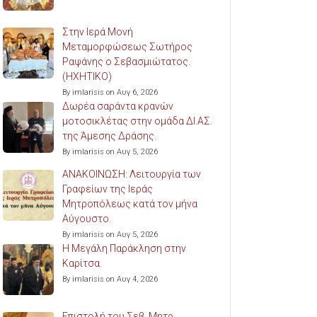
Στην Ιερά Μονή
Μεταμορφώσεως Σωτήρος
Ραψάνης ο Σεβασμιώτατος.
(ΗΧΗΤΙΚΟ)
By imlarisis on Αυγ 6, 2026
Δωρέα σαράντα κρανών
μοτοσικλέτας στην ομάδα ΔΙ.ΑΣ.
της Άμεσης Δράσης.
By imlarisis on Αυγ 5, 2026
ΑΝΑΚΟΙΝΩΣΗ: Λειτουργία των
Γραφείων της Ιεράς
Μητροπόλεως κατά τον μήνα
Αύγουστο.
By imlarisis on Αυγ 5, 2026
Η Μεγάλη Παράκληση στην
Καρίτσα.
By imlarisis on Αυγ 4, 2026
Επιστολή του Σεβ. Μητρ.