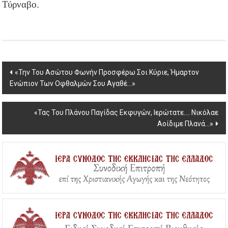
Τύρναβο.
Post
«Την Του Ασώτου Φωνήν Προσφέρω Σοι Κύριε, Ήμαρτον
Ενώπιον Των Οφθαλμών Σου Αγαθέ…»
navigation
«Τας Του Πλάνου Παγίδας Εκφυγών, Ιερώτατε…. Νικόλαε
Αοίδιμε Πλανά…»