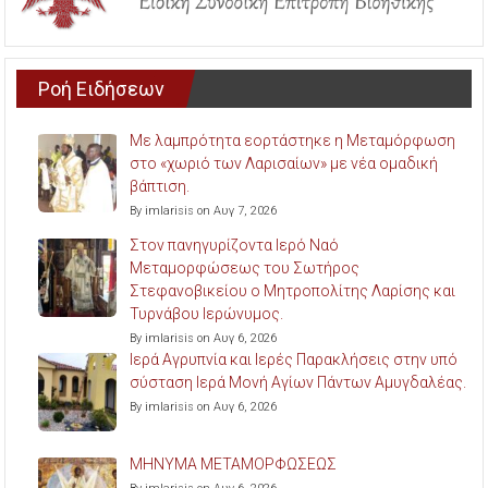
Ροή Ειδήσεων
Με λαμπρότητα εορτάστηκε η Μεταμόρφωση
στο «χωριό των Λαρισαίων» με νέα ομαδική
βάπτιση.
By imlarisis on Αυγ 7, 2026
Στον πανηγυρίζοντα Ιερό Ναό
Μεταμορφώσεως του Σωτήρος
Στεφανοβικείου ο Μητροπολίτης Λαρίσης και
Τυρνάβου Ιερώνυμος.
By imlarisis on Αυγ 6, 2026
Ιερά Αγρυπνία και Ιερές Παρακλήσεις στην υπό
σύσταση Ιερά Μονή Αγίων Πάντων Αμυγδαλέας.
By imlarisis on Αυγ 6, 2026
ΜΗΝΥΜΑ ΜΕΤΑΜΟΡΦΩΣΕΩΣ