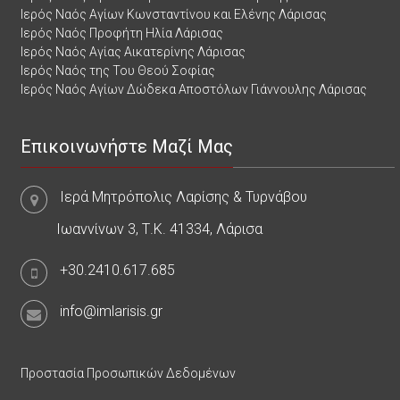
Ιερός Ναός Αγίων Κωνσταντίνου και Ελένης Λάρισας
Ιερός Ναός Προφήτη Ηλία Λάρισας
Ιερός Ναός Αγίας Αικατερίνης Λάρισας
Ιερός Ναός της Του Θεού Σοφίας
Ιερός Ναός Αγίων Δώδεκα Αποστόλων Γιάννουλης Λάρισας
Επικοινωνήστε Μαζί Μας
Ιερά Μητρόπολις Λαρίσης & Τυρνάβου
Ιωαννίνων 3, Τ.Κ. 41334, Λάρισα
+30.2410.617.685
info@imlarisis.gr
Προστασία Προσωπικών Δεδομένων