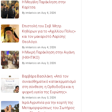
Η Μεγάλη Παράκληση στην
Καρίτσα.
By imlarisis on Αυγ 4, 2026
Επιστολή του Σεβ. Μητρ.
Κηθύρων για το «Αχιλλίου Πόλις»
και τον μακαριστό Λαρίσης
Θεολόγο.
By imlarisis on Αυγ 4, 2026
Η Μικρή Παράκληση στην Αιγάνη.
(ΗΧΗΤΙΚΟ)
By imlarisis on Αυγ 3, 2026
Βαρβάρα Βασιλάκη: «Από τον
συναισθηματικό κατακερματισμό
στη σύνθεση: η Ορθοδοξία και η
ψυχική υγεία της Ευρώπης».
By imlarisis on Αυγ 3, 2026
Ιερά Αγρυπνία για την εορτή της
Μεταμορφώσεως του Σωτήρος