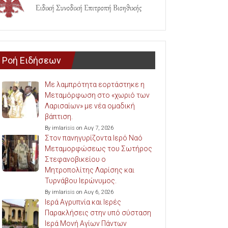
Ροή Ειδήσεων
Με λαμπρότητα εορτάστηκε η
Μεταμόρφωση στο «χωριό των
Λαρισαίων» με νέα ομαδική
βάπτιση.
By imlarisis on Αυγ 7, 2026
Στον πανηγυρίζοντα Ιερό Ναό
Μεταμορφώσεως του Σωτήρος
Στεφανοβικείου ο
Μητροπολίτης Λαρίσης και
Τυρνάβου Ιερώνυμος.
By imlarisis on Αυγ 6, 2026
Ιερά Αγρυπνία και Ιερές
Παρακλήσεις στην υπό σύσταση
Ιερά Μονή Αγίων Πάντων