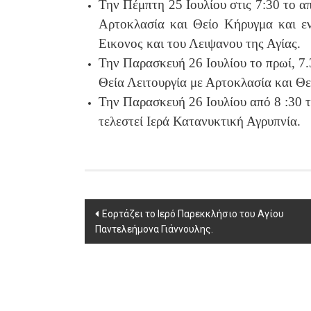
Την Πέμπτη 25 Ιουλίου στις 7:30 το α
Αρτοκλασία και Θείο Κήρυγμα και εν
Εικονος και του Λειψανου της Αγίας.
Την Παρασκευή 26 Ιουλίου το πρωί, 7.
Θεία Λειτουργία με Αρτοκλασία και Θ
Την Παρασκευή 26 Ιουλίου από 8 :30 τ
τελεστεί Ιερά Κατανυκτική Αγρυπνία.
Post
Εορτάζει το Ιερό Παρεκκλήσιο του Αγίου
Παντελεήμονα Γιάννουλης.
navigation