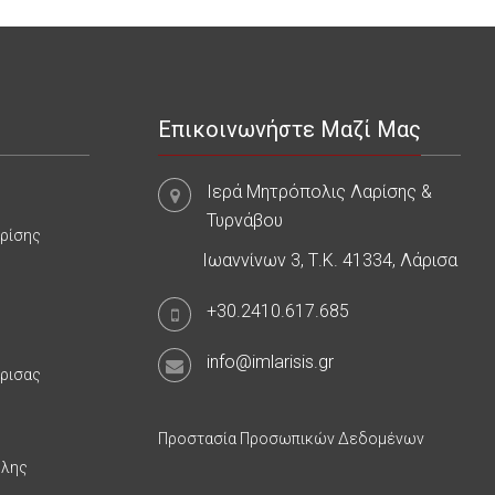
Επικοινωνήστε Μαζί Μας
Ιερά Μητρόπολις Λαρίσης &
Τυρνάβου
αρίσης
Ιωαννίνων 3, Τ.Κ. 41334, Λάρισα
+30.2410.617.685
info@imlarisis.gr
άρισας
Προστασία Προσωπικών Δεδομένων
υλης