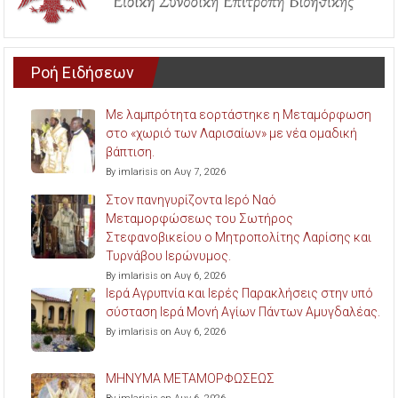
Ροή Ειδήσεων
Με λαμπρότητα εορτάστηκε η Μεταμόρφωση
στο «χωριό των Λαρισαίων» με νέα ομαδική
βάπτιση.
By imlarisis on Αυγ 7, 2026
Στον πανηγυρίζοντα Ιερό Ναό
Μεταμορφώσεως του Σωτήρος
Στεφανοβικείου ο Μητροπολίτης Λαρίσης και
Τυρνάβου Ιερώνυμος.
By imlarisis on Αυγ 6, 2026
Ιερά Αγρυπνία και Ιερές Παρακλήσεις στην υπό
σύσταση Ιερά Μονή Αγίων Πάντων Αμυγδαλέας.
By imlarisis on Αυγ 6, 2026
ΜΗΝΥΜΑ ΜΕΤΑΜΟΡΦΩΣΕΩΣ