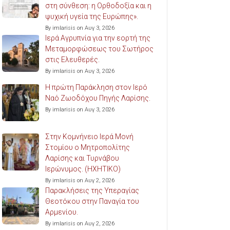
στη σύνθεση: η Ορθοδοξία και η
ψυχική υγεία της Ευρώπης».
By imlarisis on Αυγ 3, 2026
Ιερά Αγρυπνία για την εορτή της
Μεταμορφώσεως του Σωτήρος
στις Ελευθερές.
By imlarisis on Αυγ 3, 2026
Η πρώτη Παράκληση στον Ιερό
Ναό Ζωοδόχου Πηγής Λαρίσης.
By imlarisis on Αυγ 3, 2026
Στην Κομνήνειο Ιερά Μονή
Στομίου ο Μητροπολίτης
Λαρίσης και Τυρνάβου
Ιερώνυμος. (ΗΧΗΤΙΚΟ)
By imlarisis on Αυγ 2, 2026
Παρακλήσεις της Υπεραγίας
Θεοτόκου στην Παναγία του
Αρμενίου.
By imlarisis on Αυγ 2, 2026