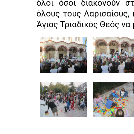
όλοι όσοι διακονούν σ
όλους τους Λαρισαίους, 
Άγιος Τριαδικός Θεός να 