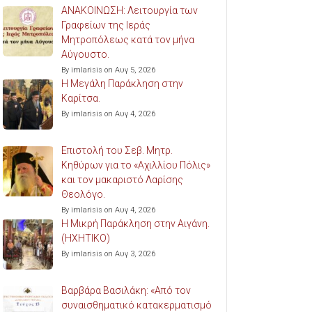
ΑΝΑΚΟΙΝΩΣΗ: Λειτουργία των
Γραφείων της Ιεράς
Μητροπόλεως κατά τον μήνα
Αύγουστο.
By imlarisis on Αυγ 5, 2026
Η Μεγάλη Παράκληση στην
Καρίτσα.
By imlarisis on Αυγ 4, 2026
Επιστολή του Σεβ. Μητρ.
Κηθύρων για το «Αχιλλίου Πόλις»
και τον μακαριστό Λαρίσης
Θεολόγο.
By imlarisis on Αυγ 4, 2026
Η Μικρή Παράκληση στην Αιγάνη.
(ΗΧΗΤΙΚΟ)
By imlarisis on Αυγ 3, 2026
Βαρβάρα Βασιλάκη: «Από τον
συναισθηματικό κατακερματισμό