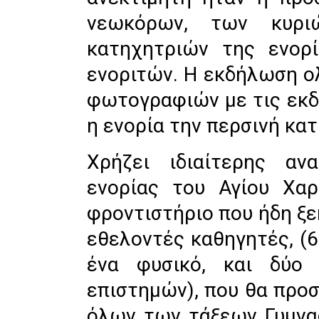
νεωκόρων, των κυρι
κατηχητριών της ενορ
ενοριτών. Η εκδήλωση 
φωτογραφιών με τις εκ
η ενορία την περσινή κατ
Χρήζει ιδιαίτερης αν
ενορίας του Αγίου Χαρ
φροντιστήριο που ήδη ξεκ
εθελοντές καθηγητές, (6
ένα φυσικό, και δύο 
επιστημών), που θα προ
όλων των τάξεων Γυμνασ